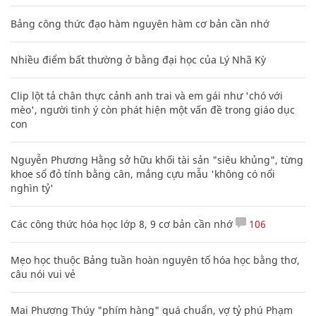
Bảng công thức đạo hàm nguyên hàm cơ bản cần nhớ
Nhiều điểm bất thường ở bằng đại học của Lý Nhã Kỳ
Clip lột tả chân thực cảnh anh trai và em gái như 'chó với
mèo', người tinh ý còn phát hiện một vấn đề trong giáo dục
con
Nguyễn Phương Hằng sở hữu khối tài sản "siêu khủng", từng
khoe sổ đỏ tính bằng cân, mắng cựu mẫu 'không có nổi
nghìn tỷ'
Các công thức hóa học lớp 8, 9 cơ bản cần nhớ
106
Mẹo học thuộc Bảng tuần hoàn nguyên tố hóa học bằng thơ,
câu nói vui vẻ
Mai Phương Thúy "phím hàng" quá chuẩn, vợ tỷ phú Phạm