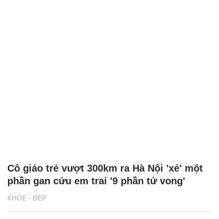
Cô giáo trẻ vượt 300km ra Hà Nội 'xẻ' một
phần gan cứu em trai '9 phần tử vong'
KHỎE - ĐẸP