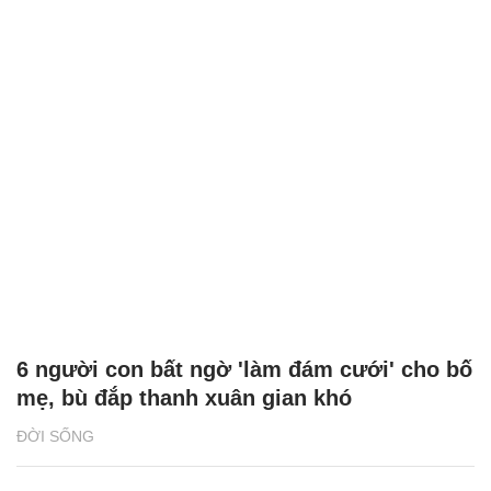
6 người con bất ngờ 'làm đám cưới' cho bố
mẹ, bù đắp thanh xuân gian khó
ĐỜI SỐNG