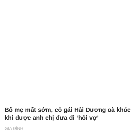
Bố mẹ mất sớm, cô gái Hải Dương oà khóc
khi được anh chị đưa đi ‘hỏi vợ’
GIA ĐÌNH