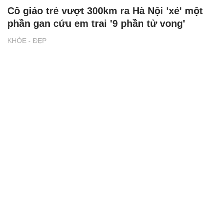
Cô giáo trẻ vượt 300km ra Hà Nội 'xẻ' một
phần gan cứu em trai '9 phần tử vong'
KHỎE - ĐẸP