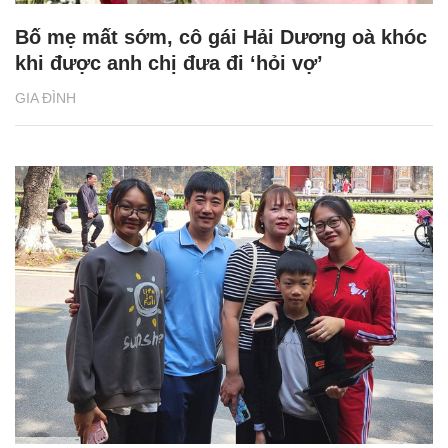
Bố mẹ mất sớm, cô gái Hải Dương oà khóc
khi được anh chị đưa đi ‘hỏi vợ’
GIA ĐÌNH