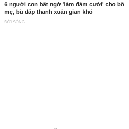
6 người con bất ngờ 'làm đám cưới' cho bố
mẹ, bù đắp thanh xuân gian khó
ĐỜI SỐNG