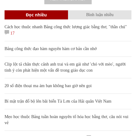
Đọc nhiều
Bình luận nhiều
Cách học thuộc nhanh Bảng công thức lượng giác bằng thơ, "thần chú"
17
Bảng công thức đạo hàm nguyên hàm cơ bản cần nhớ
Clip lột tả chân thực cảnh anh trai và em gái như 'chó với mèo', người
tinh ý còn phát hiện một vấn đề trong giáo dục con
20 số điện thoại ma ám bạn không bao giờ nên gọi
Bí mật trận đổ bộ lên bãi biển Tà Lơn của Hải quân Việt Nam
Mẹo học thuộc Bảng tuần hoàn nguyên tố hóa học bằng thơ, câu nói vui
vẻ