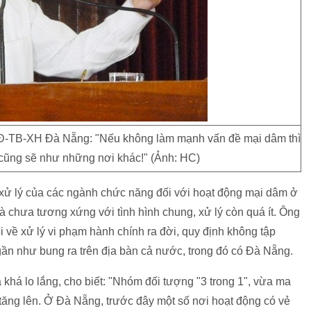
-TB-XH Đà Nẵng: "Nếu không làm mạnh vấn đề mại dâm thì
 cũng sẽ như những nơi khác!" (Ảnh: HC)
ử lý của các ngành chức năng đối với hoạt động mại dâm ở
hưa tương xứng với tình hình chung, xử lý còn quá ít. Ông
 về xử lý vi phạm hành chính ra đời, quy định không tập
 gần như bung ra trên địa bàn cả nước, trong đó có Đà Nẵng.
há lo lắng, cho biết: "Nhóm đối tượng "3 trong 1", vừa ma
tăng lên. Ở Đà Nẵng, trước đây một số nơi hoạt động có vẻ