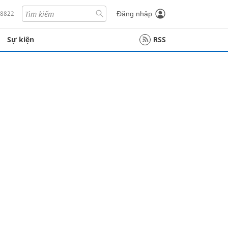
18822
Đăng nhập
Sự kiện
RSS