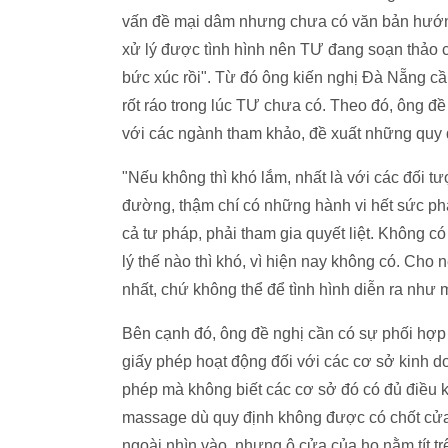
vấn đề mại dâm nhưng chưa có văn bản hướng
xử lý được tình hình nên TƯ đang soạn thảo ch
bức xúc rồi". Từ đó ông kiến nghị Đà Nẵng cầ
rốt ráo trong lúc TƯ chưa có. Theo đó, ông
với các ngành tham khảo, đề xuất những quy 
"Nếu không thì khó lắm, nhất là với các đối 
đường, thậm chí có những hành vi hết sức phản
cả tư pháp, phải tham gia quyết liệt. Không có
lý thế nào thì khó, vì hiện nay không có. Cho n
nhất, chứ không thể để tình hình diễn ra như
Bên cạnh đó, ông đề nghị cần có sự phối hợ
giấy phép hoạt động đối với các cơ sở kinh d
phép mà không biết các cơ sở đó có đủ điều 
massage dù quy định không được có chốt cửa 
ngoài nhìn vào, nhưng ô cửa của họ nằm tít t