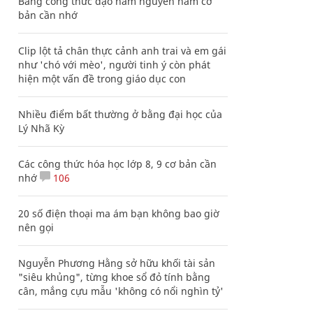
Bảng công thức đạo hàm nguyên hàm cơ
bản cần nhớ
Clip lột tả chân thực cảnh anh trai và em gái
như 'chó với mèo', người tinh ý còn phát
hiện một vấn đề trong giáo dục con
Nhiều điểm bất thường ở bằng đại học của
Lý Nhã Kỳ
Các công thức hóa học lớp 8, 9 cơ bản cần
nhớ
106
20 số điện thoại ma ám bạn không bao giờ
nên gọi
Nguyễn Phương Hằng sở hữu khối tài sản
"siêu khủng", từng khoe sổ đỏ tính bằng
cân, mắng cựu mẫu 'không có nổi nghìn tỷ'