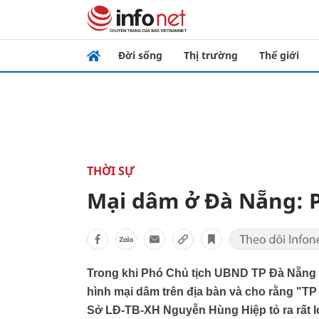
Đời sống
Thị trường
Thế giới
THỜI SỰ
Mại dâm ở Đà Nẵng: P
Trong khi Phó Chủ tịch UBND TP Đà Nẵng N
hình mại dâm trên địa bàn và cho rằng "TP
Sở LĐ-TB-XH Nguyễn Hùng Hiệp tỏ ra rất l