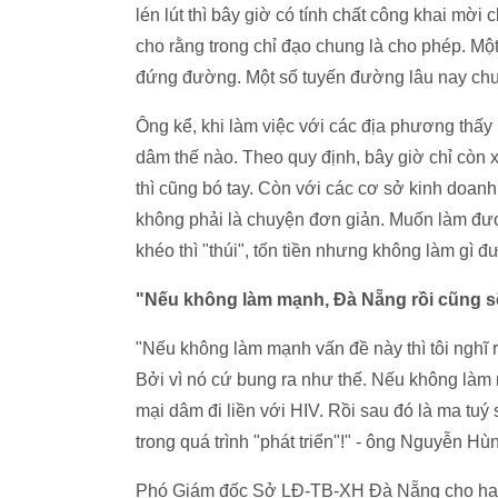
lén lút thì bây giờ có tính chất công khai m
cho rằng trong chỉ đạo chung là cho phép. Một
đứng đường. Một số tuyến đường lâu nay chư
Ông kể, khi làm việc với các địa phương thấy 
dâm thế nào. Theo quy định, bây giờ chỉ còn 
thì cũng bó tay. Còn với các cơ sở kinh doanh
không phải là chuyện đơn giản. Muốn làm đượ
khéo thì "thúi", tốn tiền nhưng không làm gì đư
"Nếu không làm mạnh, Đà Nẵng rồi cũng s
"Nếu không làm mạnh vấn đề này thì tôi nghĩ
Bởi vì nó cứ bung ra như thế. Nếu không làm m
mại dâm đi liền với HIV. Rồi sau đó là ma tuý
trong quá trình "phát triển"!" - ông Nguyễn 
Phó Giám đốc Sở LĐ-TB-XH Đà Nẵng cho hay, 