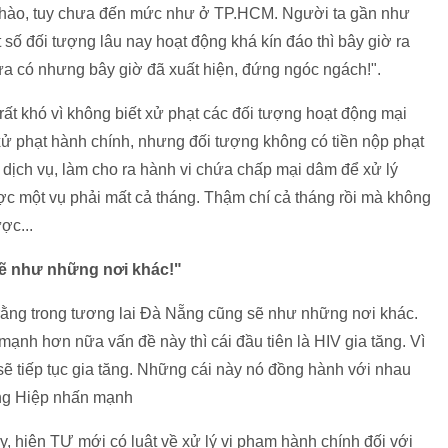
ời chào, tuy chưa đến mức như ở TP.HCM. Người ta gần như
 số đối tượng lâu nay hoạt động khá kín đáo thì bây giờ ra
a có nhưng bây giờ đã xuất hiện, đứng ngóc ngách!".
rất khó vì không biết xử phạt các đối tượng hoạt động mại
xử phạt hành chính, nhưng đối tượng không có tiền nộp phạt
 dịch vụ, làm cho ra hành vi chứa chấp mại dâm để xử lý
c một vụ phải mất cả tháng. Thậm chí cả tháng rồi mà không
ợc...
ẽ như những nơi khác!"
 rằng trong tương lai Đà Nẵng cũng sẽ như những nơi khác.
ạnh hơn nữa vấn đề này thì cái đầu tiên là HIV gia tăng. Vì
 sẽ tiếp tục gia tăng. Những cái này nó đồng hành với nhau
Hùng Hiệp nhấn mạnh
hiện TƯ mới có luật về xử lý vi phạm hành chính đối với