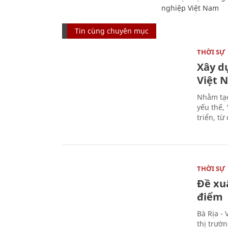
nghiệp Việt Nam
Tin cùng chuyên mục
THỜI SỰ
Xây d
Việt 
Nhằm tạo
yếu thế,
triển, t
THỜI SỰ
Đề xu
điểm
Bà Rịa -
thị trườ