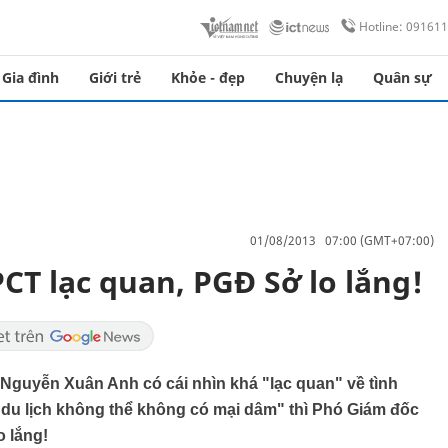
Hotline: 09161
Gia đình
Giới trẻ
Khỏe - đẹp
Chuyện lạ
Quân sự
01/08/2013 07:00 (GMT+07:00)
CT lạc quan, PGĐ Sở lo lắng!
guyễn Xuân Anh có cái nhìn khá "lạc quan" về tình
 du lịch không thể không có mại dâm" thì Phó Giám đốc
o lắng!