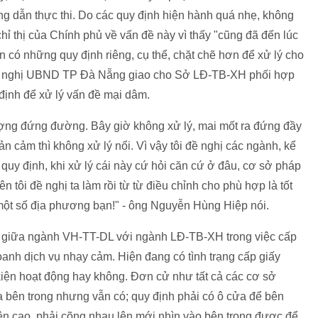
 dẫn thực thi. Do các quy định hiện hành quá nhẹ, không
ỉ thị của Chính phủ về vấn đề này vì thấy "cũng đã đến lúc
n có những quy định riêng, cụ thể, chặt chẽ hơn để xử lý cho
 đề nghị UBND TP Đà Nẵng giao cho Sở LĐ-TB-XH phối hợp
định để xử lý vấn đề mại dâm.
tượng đứng đường. Bây giờ không xử lý, mai mốt ra đứng đầy
 cảm thì không xử lý nổi. Vì vậy tôi đề nghị các ngành, kể
 quy định, khi xử lý cái này cứ hỏi căn cứ ở đâu, cơ sở pháp
ên tôi đề nghị ta làm rồi từ từ điều chỉnh cho phù hợp là tốt
 một số địa phương bạn!" - ông Nguyễn Hùng Hiệp nói.
p giữa ngành VH-TT-DL với ngành LĐ-TB-XH trong việc cấp
oanh dịch vụ nhạy cảm. Hiện đang có tình trạng cấp giấy
kiện hoạt động hay không. Đơn cử như tất cả các cơ sở
bên trong nhưng vẫn có; quy định phải có ô cửa để bên
rên cao, phải cõng nhau lên mới nhìn vào bên trong được để