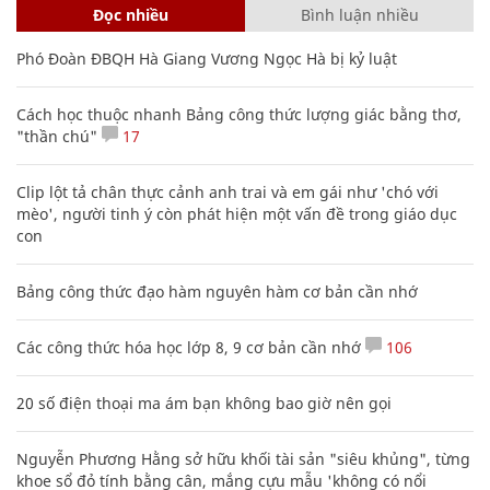
Đọc nhiều
Bình luận nhiều
Phó Đoàn ĐBQH Hà Giang Vương Ngọc Hà bị kỷ luật
Cách học thuộc nhanh Bảng công thức lượng giác bằng thơ,
"thần chú"
17
Clip lột tả chân thực cảnh anh trai và em gái như 'chó với
mèo', người tinh ý còn phát hiện một vấn đề trong giáo dục
con
Bảng công thức đạo hàm nguyên hàm cơ bản cần nhớ
Các công thức hóa học lớp 8, 9 cơ bản cần nhớ
106
20 số điện thoại ma ám bạn không bao giờ nên gọi
Nguyễn Phương Hằng sở hữu khối tài sản "siêu khủng", từng
khoe sổ đỏ tính bằng cân, mắng cựu mẫu 'không có nổi