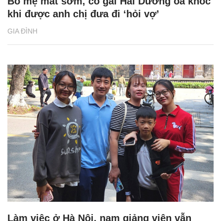
Bố mẹ mất sớm, cô gái Hải Dương oà khóc
khi được anh chị đưa đi ‘hỏi vợ’
GIA ĐÌNH
Làm việc ở Hà Nội, nam giảng viên vẫn