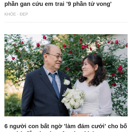
phần gan cứu em trai '9 phần tử vong'
KHỎE - ĐẸP
6 người con bất ngờ 'làm đám cưới' cho bố