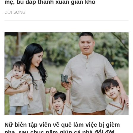
mẹ, bù đắp thanh xuân gian khó
ĐỜI SỐNG
Nữ biên tập viên về quê làm việc bị gièm
pha, sau chục năm giúp cả nhà đổi đời