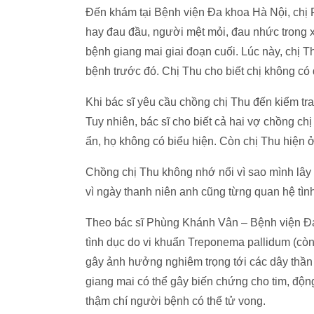
Đến khám tại Bệnh viện Đa khoa Hà Nội, chị P
hay đau đầu, người mệt mỏi, đau nhức trong xươ
bệnh giang mai giai đoạn cuối. Lúc này, chị Th
bệnh trước đó. Chị Thu cho biết chị không có 
Khi bác sĩ yêu cầu chồng chị Thu đến kiểm tr
Tuy nhiên, bác sĩ cho biết cả hai vợ chồng ch
ẩn, họ không có biểu hiện. Còn chị Thu hiệ
Chồng chị Thu không nhớ nổi vì sao mình lây đ
vì ngày thanh niên anh cũng từng quan hệ tình 
Theo bác sĩ Phùng Khánh Vân – Bệnh viện 
tình dục do vi khuẩn Treponema pallidum (còn
gây ảnh hưởng nghiêm trọng tới các dây thần 
giang mai có thể gây biến chứng cho tim, độn
thậm chí người bệnh có thể tử vong.