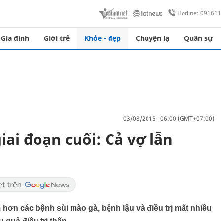
Hotline: 09161
Gia đình
Giới trẻ
Khỏe - đẹp
Chuyện lạ
Quân sự
03/08/2015 06:00 (GMT+07:00)
iai đoạn cuối: Cả vợ lẫn
n các bệnh sùi mào gà, bệnh lậu và điều trị mất nhiều
quả điều trị thấp.