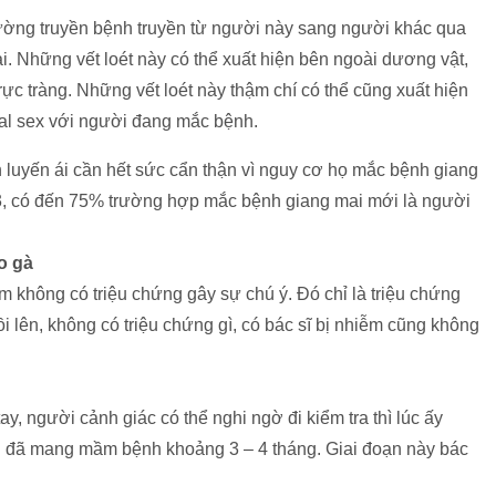
. Đường truyền bệnh truyền từ người này sang người khác qua
mai. Những vết loét này có thể xuất hiện bên ngoài dương vật,
ực tràng. Những vết loét này thậm chí có thể cũng xuất hiện
oral sex với người đang mắc bệnh.
ính luyến ái cần hết sức cẩn thận vì nguy cơ họ mắc bệnh giang
013, có đến 75% trường hợp mắc bệnh giang mai mới là người
o gà
m không có triệu chứng gây sự chú ý. Đó chỉ là triệu chứng
 lên, không có triệu chứng gì, có bác sĩ bị nhiễm cũng không
, người cảnh giác có thể nghi ngờ đi kiểm tra thì lúc ấy
h đã mang mầm bệnh khoảng 3 – 4 tháng. Giai đoạn này bác