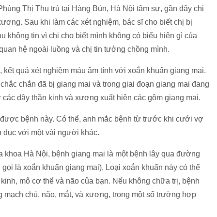
hùng Thị Thu trú tại Hàng Bún, Hà Nội tâm sự, gần đây chị
ng. Sau khi làm các xét nghiệm, bác sĩ cho biết chị bị
u không tin vì chị cho biết mình không có biểu hiện gì của
quan hệ ngoài luồng và chị tin tưởng chồng mình.
a, kết quả xét nghiệm máu âm tính với xoắn khuẩn giang mai.
ị chắc chắn đã bị giang mai và trong giai đoạn giang mai đang
n ở các dây thần kinh và xương xuất hiện các gôm giang mai.
ược bệnh này. Có thể, anh mắc bệnh từ trước khi cưới vợ
dục với một vài người khác.
Đa khoa Hà Nội, bệnh giang mai là một bệnh lây qua đường
 gọi là xoắn khuẩn giang mai). Loại xoắn khuẩn này có thể
kinh, mô cơ thể và não của bạn. Nếu không chữa trị, bệnh
g mạch chủ, não, mắt, và xương, trong một số trường hợp