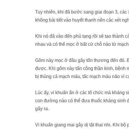
Tuy nhiên, khi đã bước sang giai đoạn 3, các 
không bài tiết vào huyết thanh nên các xét n
Khi nó đã vào đến phủ tạng rồi sẽ tạo thành cá
nhau và có thể mọc ở bất cứ chỗ nào từ mạch 
Gôm này mọc ở đâu gây tổn thương đến đó. Bác
được. Khi gôm này tấn công thần kinh, bệnh
bị thủng cả mạch máu, tắc mạch máu não vì 
Lúc ấy, vi khuẩn ẩn ở các tổ chức mà kháng 
con đường nào có thể đưa thuốc kháng sinh đ
gây ra.
Vi khuẩn giang mai gây dị tật thai nhi. Khi bộ