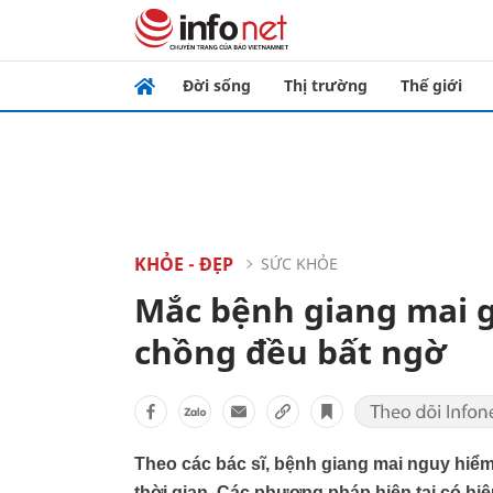
Đời sống
Thị trường
Thế giới
KHỎE - ĐẸP
SỨC KHỎE
Mắc bệnh giang mai g
chồng đều bất ngờ
Theo các bác sĩ, bệnh giang mai nguy hiểm hơ
thời gian, Các phương pháp hiện tại có hiệu 