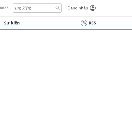
18822
Đăng nhập
Sự kiện
RSS