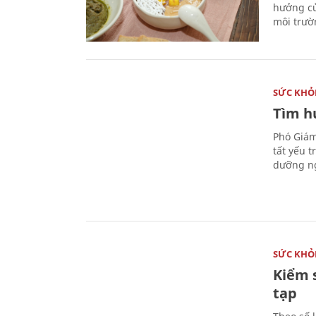
hưởng củ
môi trườ
SỨC KHỎ
Tìm hư
Phó Giám
tất yếu 
dưỡng ng
SỨC KHỎ
Kiểm 
tạp