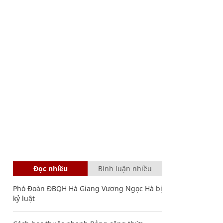
Đọc nhiều
Bình luận nhiều
Phó Đoàn ĐBQH Hà Giang Vương Ngọc Hà bị
kỷ luật