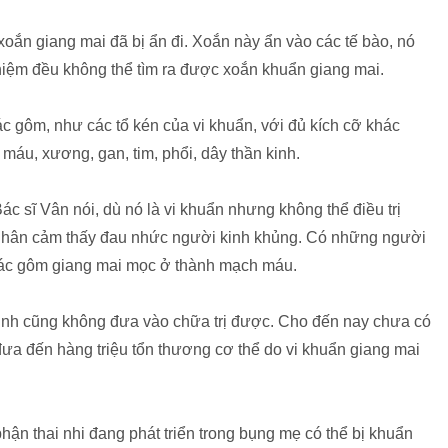
xoắn giang mai đã bị ẩn đi. Xoắn này ẩn vào các tế bào, nó
ghiệm đều không thể tìm ra được xoắn khuẩn giang mai.
c gôm, như các tổ kén của vi khuẩn, với đủ kích cỡ khác
máu, xương, gan, tim, phổi, dây thần kinh.
 sĩ Vân nói, dù nó là vi khuẩn nhưng không thể điều trị
 nhân cảm thấy đau nhức người kinh khủng. Có những người
các gôm giang mai mọc ở thành mạch máu.
sinh cũng không đưa vào chữa trị được. Cho đến nay chưa có
ưa đến hàng triệu tổn thương cơ thể do vi khuẩn giang mai
 phận thai nhi đang phát triển trong bụng mẹ có thể bị khuẩn