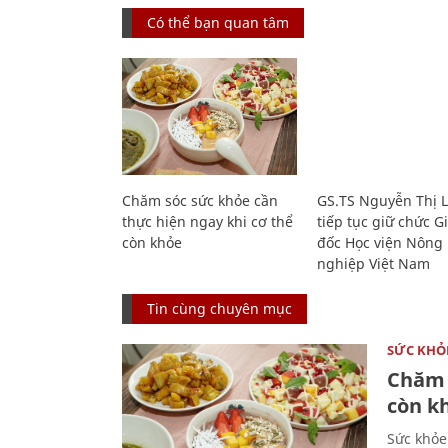
Có thể bạn quan tâm
Chăm sóc sức khỏe cần
GS.TS Nguyễn Thị 
thực hiện ngay khi cơ thể
tiếp tục giữ chức 
còn khỏe
đốc Học viện Nông
nghiệp Việt Nam
Tin cùng chuyên mục
SỨC KHỎ
Chăm 
còn k
Sức khỏe