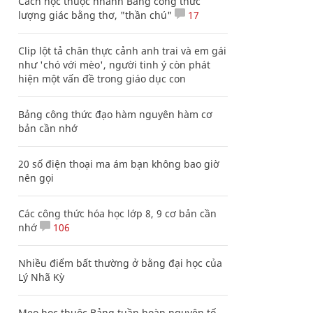
Cách học thuộc nhanh Bảng công thức
lượng giác bằng thơ, "thần chú"
17
Clip lột tả chân thực cảnh anh trai và em gái
như 'chó với mèo', người tinh ý còn phát
hiện một vấn đề trong giáo dục con
Bảng công thức đạo hàm nguyên hàm cơ
bản cần nhớ
20 số điện thoại ma ám bạn không bao giờ
nên gọi
Các công thức hóa học lớp 8, 9 cơ bản cần
nhớ
106
Nhiều điểm bất thường ở bằng đại học của
Lý Nhã Kỳ
Mẹo học thuộc Bảng tuần hoàn nguyên tố