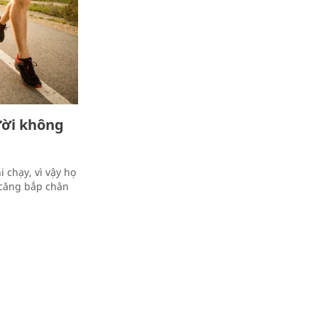
ười không
 chạy, vì vậy họ
 căng bắp chân