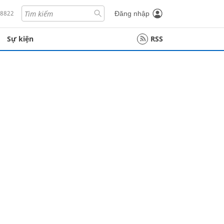
18822
Đăng nhập
Sự kiện
RSS