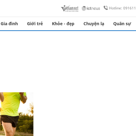
Hotline: 09161
Gia đình
Giới trẻ
Khỏe - đẹp
Chuyện lạ
Quân sự