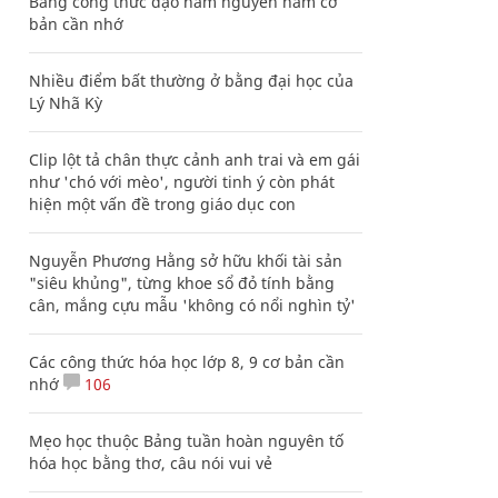
Bảng công thức đạo hàm nguyên hàm cơ
bản cần nhớ
Nhiều điểm bất thường ở bằng đại học của
Lý Nhã Kỳ
Clip lột tả chân thực cảnh anh trai và em gái
như 'chó với mèo', người tinh ý còn phát
hiện một vấn đề trong giáo dục con
Nguyễn Phương Hằng sở hữu khối tài sản
"siêu khủng", từng khoe sổ đỏ tính bằng
cân, mắng cựu mẫu 'không có nổi nghìn tỷ'
Các công thức hóa học lớp 8, 9 cơ bản cần
nhớ
106
Mẹo học thuộc Bảng tuần hoàn nguyên tố
hóa học bằng thơ, câu nói vui vẻ