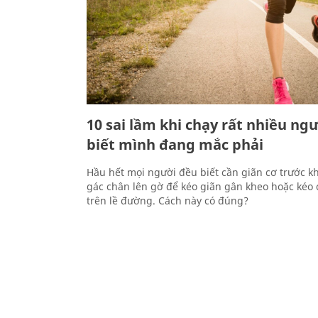
10 sai lầm khi chạy rất nhiều ng
biết mình đang mắc phải
Hầu hết mọi người đều biết cần giãn cơ trước khi
gác chân lên gờ để kéo giãn gân kheo hoặc kéo
trên lề đường. Cách này có đúng?