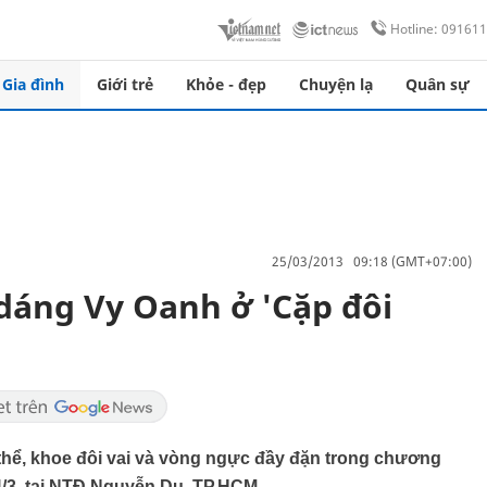
Hotline: 09161
Gia đình
Giới trẻ
Khỏe - đẹp
Chuyện lạ
Quân sự
25/03/2013 09:18 (GMT+07:00)
dáng Vy Oanh ở 'Cặp đôi
thể, khoe đôi vai và vòng ngực đầy đặn trong chương
24/3, tại NTĐ Nguyễn Du, TP.HCM.