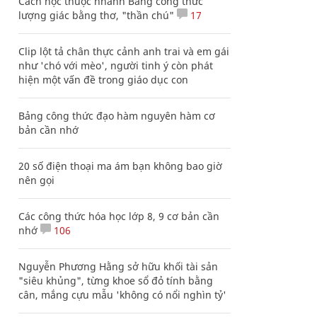
Cách học thuộc nhanh Bảng công thức
lượng giác bằng thơ, "thần chú"
17
Clip lột tả chân thực cảnh anh trai và em gái
như 'chó với mèo', người tinh ý còn phát
hiện một vấn đề trong giáo dục con
Bảng công thức đạo hàm nguyên hàm cơ
bản cần nhớ
20 số điện thoại ma ám bạn không bao giờ
nên gọi
Các công thức hóa học lớp 8, 9 cơ bản cần
nhớ
106
Nguyễn Phương Hằng sở hữu khối tài sản
"siêu khủng", từng khoe sổ đỏ tính bằng
cân, mắng cựu mẫu 'không có nổi nghìn tỷ'