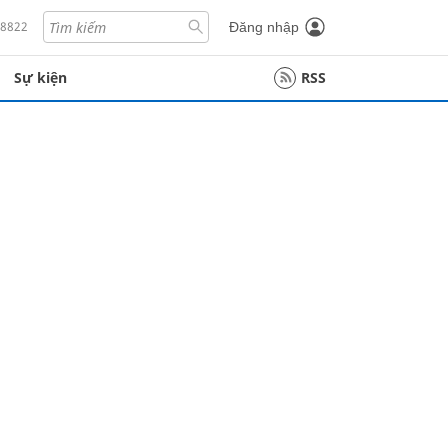
18822
Đăng nhập
Sự kiện
RSS