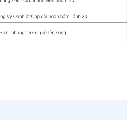
cùng Zed - cựu thành viên nhóm X5.
Sơn "nhắng" trước giờ lên sóng.