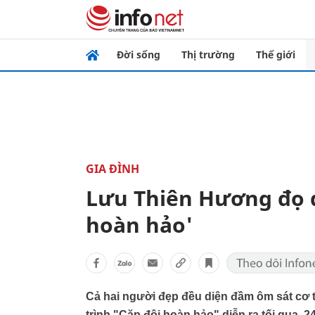
Đời sống
Thị trường
Thế giới
GIA ĐÌNH
Lưu Thiên Hương đọ 
hoàn hảo'
Cả hai người đẹp đều diện đầm ôm sát cơ 
trình "Cặp đôi hoàn hảo" diễn ra tối qua, 