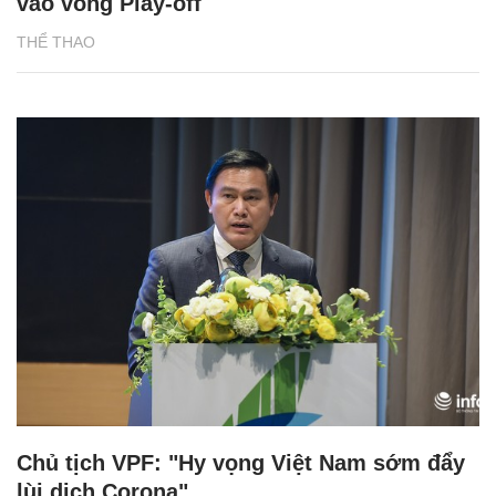
vào vòng Play-off
THỂ THAO
Chủ tịch VPF: "Hy vọng Việt Nam sớm đẩy
lùi dịch Corona"