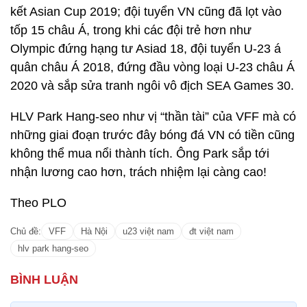
kết Asian Cup 2019; đội tuyển VN cũng đã lọt vào
tốp 15 châu Á, trong khi các đội trẻ hơn như
Olympic đứng hạng tư Asiad 18, đội tuyển U-23 á
quân châu Á 2018, đứng đầu vòng loại U-23 châu Á
2020 và sắp sửa tranh ngôi vô địch SEA Games 30.
HLV Park Hang-seo như vị “thần tài” của VFF mà có
những giai đoạn trước đây bóng đá VN có tiền cũng
không thể mua nổi thành tích. Ông Park sắp tới
nhận lương cao hơn, trách nhiệm lại càng cao!
Theo PLO
Chủ đề:
VFF
Hà Nội
u23 việt nam
đt việt nam
hlv park hang-seo