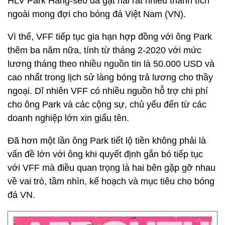
HLV Park Hang-seo đã gặt hái rất nhiều thành tích
ngoài mong đợi cho bóng đá Việt Nam (VN).
Vì thế, VFF tiếp tục gia hạn hợp đồng với ông Park
thêm ba năm nữa, tính từ tháng 2-2020 với mức
lương tháng theo nhiều nguồn tin là 50.000 USD và
cao nhất trong lịch sử làng bóng trả lương cho thầy
ngoại. Dĩ nhiên VFF có nhiều nguồn hỗ trợ chi phí
cho ông Park và các cộng sự, chủ yếu đến từ các
doanh nghiệp lớn xin giấu tên.
Đã hơn một lần ông Park tiết lộ tiền không phải là
vấn đề lớn với ông khi quyết định gắn bó tiếp tục
với VFF mà điều quan trọng là hai bên gặp gỡ nhau
về vai trò, tầm nhìn, kế hoạch và mục tiêu cho bóng
đá VN.