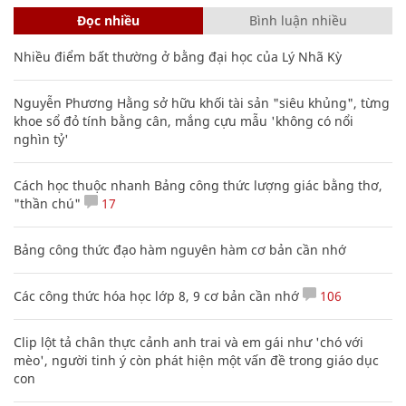
Đọc nhiều
Bình luận nhiều
Nhiều điểm bất thường ở bằng đại học của Lý Nhã Kỳ
Nguyễn Phương Hằng sở hữu khối tài sản "siêu khủng", từng
khoe sổ đỏ tính bằng cân, mắng cựu mẫu 'không có nổi
nghìn tỷ'
Cách học thuộc nhanh Bảng công thức lượng giác bằng thơ,
"thần chú"
17
Bảng công thức đạo hàm nguyên hàm cơ bản cần nhớ
Các công thức hóa học lớp 8, 9 cơ bản cần nhớ
106
Clip lột tả chân thực cảnh anh trai và em gái như 'chó với
mèo', người tinh ý còn phát hiện một vấn đề trong giáo dục
con