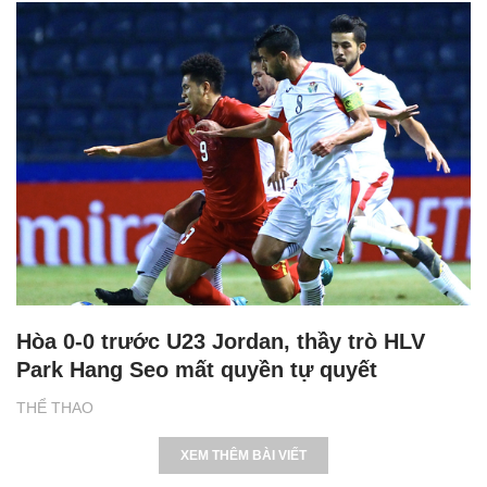
Hòa 0-0 trước U23 Jordan, thầy trò HLV
Park Hang Seo mất quyền tự quyết
THỂ THAO
XEM THÊM BÀI VIẾT