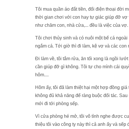
Tôi mua quần áo đắt tiền, đổi điện thoại đời m
thời gian chơi với con hay tự giác giúp đỡ vợ 
như chăm con, nhà cửa,... đều là việc của vợ
Tôi chơi thủy sinh và có nuôi một bể cá ngoài 
ngắm cá. Tới giờ thì đi làm, kệ vợ và các con 
Đi làm về, tôi tắm rửa, ăn tối xong là ngồi l
cần giúp đỡ gì không. Tôi tự cho mình cái qu
hôm....
Hôm ấy, tôi đã làm thiệt hại một hợp đồng giá t
không đủ khả năng để ràng buộc đối tác. Sau 
mới đi tới phòng sếp.
Vì cửa phòng hé mở, tôi vô tình nghe được cuộ
thiệu tôi vào công ty này thì cả anh ấy và sếp