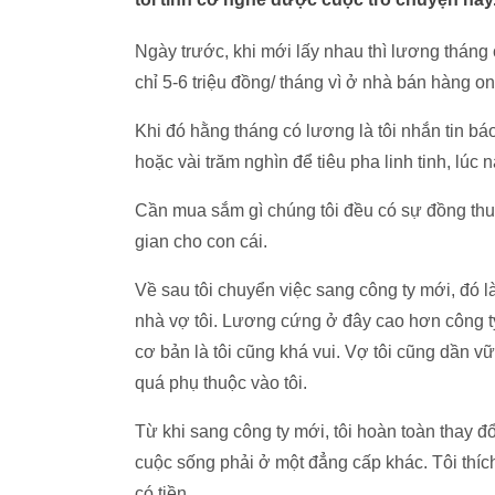
Ngày trước, khi mới lấy nhau thì lương tháng 
chỉ 5-6 triệu đồng/ tháng vì ở nhà bán hàng onl
Khi đó hằng tháng có lương là tôi nhắn tin báo
hoặc vài trăm nghìn để tiêu pha linh tinh, lúc 
Cần mua sắm gì chúng tôi đều có sự đồng thu
gian cho con cái.
Về sau tôi chuyển việc sang công ty mới, đó là 
nhà vợ tôi. Lương cứng ở đây cao hơn công ty
cơ bản là tôi cũng khá vui. Vợ tôi cũng dần 
quá phụ thuộc vào tôi.
Từ khi sang công ty mới, tôi hoàn toàn thay đổ
cuộc sống phải ở một đẳng cấp khác. Tôi thích
có tiền.