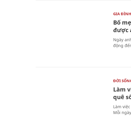
GIA ĐÌN
Bố mẹ
được a
Ngày anh
động đến
ĐỜI SỐN
Làm v
quê s
Làm việc
Mỗi ngày