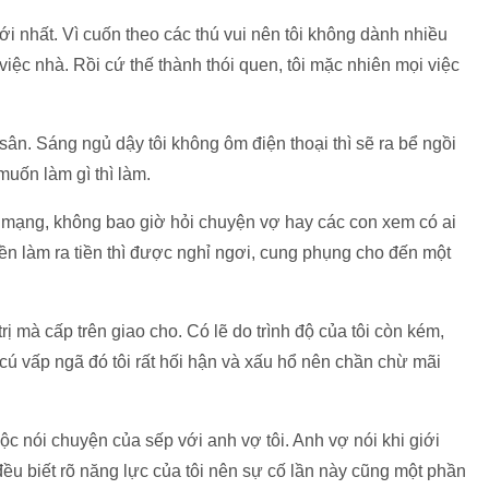
ới nhất. Vì cuốn theo các thú vui nên tôi không dành nhiều
việc nhà. Rồi cứ thế thành thói quen, tôi mặc nhiên mọi việc
.
sân. Sáng ngủ dậy tôi không ôm điện thoại thì sẽ ra bể ngồi
muốn làm gì thì làm.
ướt mạng, không bao giờ hỏi chuyện vợ hay các con xem có ai
yền làm ra tiền thì được nghỉ ngơi, cung phụng cho đến một
rị mà cấp trên giao cho. Có lẽ do trình độ của tôi còn kém,
cú vấp ngã đó tôi rất hối hận và xấu hổ nên chần chừ mãi
c nói chuyện của sếp với anh vợ tôi. Anh vợ nói khi giới
 đều biết rõ năng lực của tôi nên sự cố lần này cũng một phần