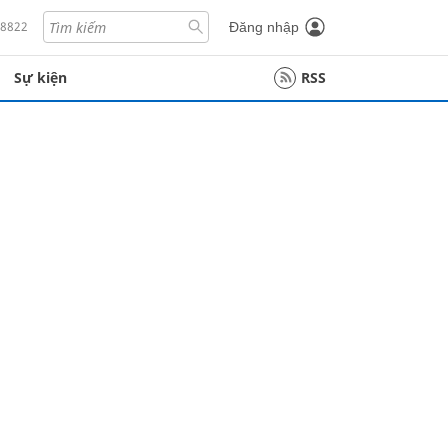
18822
Đăng nhập
Sự kiện
RSS