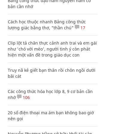
Bảng công thức đạo hàm nguyên hàm cơ
bản cần nhớ
Cách học thuộc nhanh Bảng công thức
lượng giác bằng thơ, "thần chú"
17
Clip lột tả chân thực cảnh anh trai và em gái
như 'chó với mèo', người tinh ý còn phát
hiện một vấn đề trong giáo dục con
Truy nã kẻ giết bạn thân rồi chôn ngồi dưới
bãi cát
Các công thức hóa học lớp 8, 9 cơ bản cần
nhớ
106
20 số điện thoại ma ám bạn không bao giờ
nên gọi
Nguyễn Phương Hằng sở hữu khối tài sản