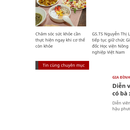
Chăm sóc sức khỏe cần
GS.TS Nguyễn Thị 
thực hiện ngay khi cơ thể
tiếp tục giữ chức 
còn khỏe
đốc Học viện Nông
nghiệp Việt Nam
Tin cùng chuyên mục
GIA ĐÌN
Diễn 
có bà
Diễn viê
hậu phươ