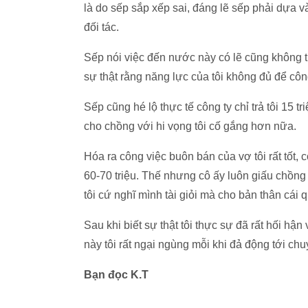
là do sếp sắp xếp sai, đáng lẽ sếp phải dựa v
đối tác.
Sếp nói việc đến nước này có lẽ cũng không th
sự thật rằng năng lực của tôi không đủ để công
Sếp cũng hé lộ thực tế công ty chỉ trả tôi 15 tr
cho chồng với hi vọng tôi cố gắng hơn nữa.
Hóa ra công việc buôn bán của vợ tôi rất tốt,
60-70 triệu. Thế nhưng cô ấy luôn giấu chồng
tôi cứ nghĩ mình tài giỏi mà cho bản thân cái
Sau khi biết sự thật tôi thực sự đã rất hối hận
này tôi rất ngại ngùng mỗi khi đả động tới chu
Bạn đọc K.T