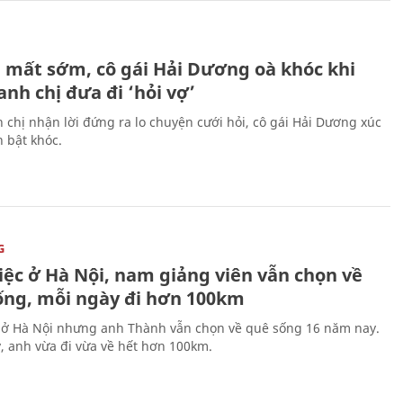
H
 mất sớm, cô gái Hải Dương oà khóc khi
nh chị đưa đi ‘hỏi vợ’
 chị nhận lời đứng ra lo chuyện cưới hỏi, cô gái Hải Dương xúc
 bật khóc.
G
iệc ở Hà Nội, nam giảng viên vẫn chọn về
ống, mỗi ngày đi hơn 100km
 ở Hà Nội nhưng anh Thành vẫn chọn về quê sống 16 năm nay.
, anh vừa đi vừa về hết hơn 100km.