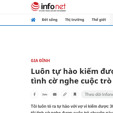
Đời sống
Thị trường
Thế giới
GIA ĐÌNH
Luôn tự hào kiếm được
tình cờ nghe cuộc trò
Tôi luôn tỏ ra tự hào với vợ vì kiếm được 3
tôi tình cờ nghe được cuộc trò chuyện này