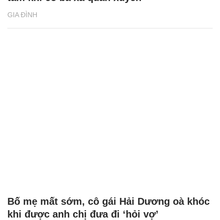
GIA ĐÌNH
Bố mẹ mất sớm, cô gái Hải Dương oà khóc
khi được anh chị đưa đi ‘hỏi vợ’