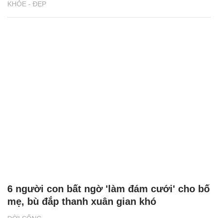
KHỎE - ĐẸP
6 người con bất ngờ 'làm đám cưới' cho bố
mẹ, bù đắp thanh xuân gian khó