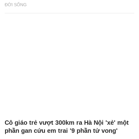
ĐỜI SỐNG
Cô giáo trẻ vượt 300km ra Hà Nội 'xẻ' một
phần gan cứu em trai '9 phần tử vong'