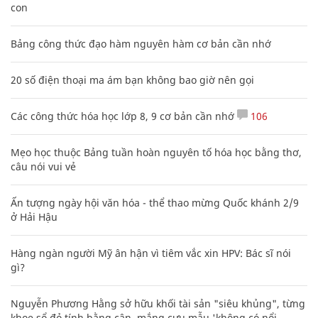
con
Bảng công thức đạo hàm nguyên hàm cơ bản cần nhớ
20 số điện thoại ma ám bạn không bao giờ nên gọi
Các công thức hóa học lớp 8, 9 cơ bản cần nhớ
106
Mẹo học thuộc Bảng tuần hoàn nguyên tố hóa học bằng thơ,
câu nói vui vẻ
Ấn tượng ngày hội văn hóa - thể thao mừng Quốc khánh 2/9
ở Hải Hậu
Hàng ngàn người Mỹ ân hận vì tiêm vắc xin HPV: Bác sĩ nói
gì?
Nguyễn Phương Hằng sở hữu khối tài sản "siêu khủng", từng
khoe sổ đỏ tính bằng cân, mắng cựu mẫu 'không có nổi