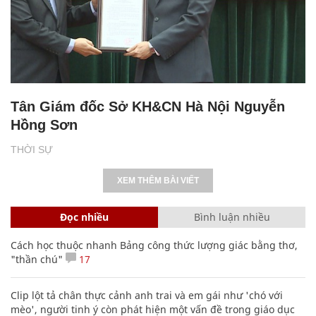
Tân Giám đốc Sở KH&CN Hà Nội Nguyễn
Hồng Sơn
THỜI SỰ
XEM THÊM BÀI VIẾT
Đọc nhiều
Bình luận nhiều
Cách học thuộc nhanh Bảng công thức lượng giác bằng thơ,
"thần chú"
17
Clip lột tả chân thực cảnh anh trai và em gái như 'chó với
mèo', người tinh ý còn phát hiện một vấn đề trong giáo dục