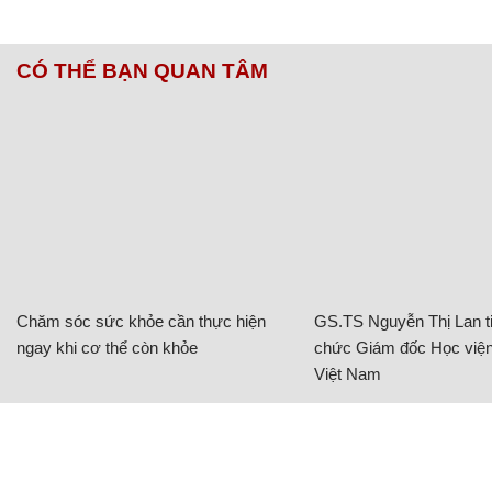
CÓ THỂ BẠN QUAN TÂM
Chăm sóc sức khỏe cần thực hiện
GS.TS Nguyễn Thị Lan ti
ngay khi cơ thể còn khỏe
chức Giám đốc Học viện
Việt Nam