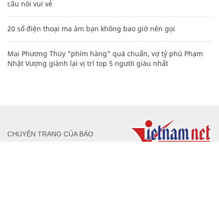
câu nói vui vẻ
20 số điện thoại ma ám bạn không bao giờ nên gọi
Mai Phương Thúy "phím hàng" quá chuẩn, vợ tỷ phú Phạm
Nhật Vượng giành lại vị trí top 5 người giàu nhất
CHUYÊN TRANG CỦA BÁO
Tòa soạn: Tòa nhà Cục Tần Số, 115 Trần Duy Hưng Hà Nội
Giấy phép hoạt động báo chí: Số 09/GP-BTTTT, Bộ Thông tin và
Truyền thông cấp ngày 07/01/2019.
0916118822
Hotline nội dung: