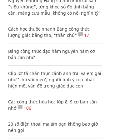
Nguyễn Phương Hằng sở hữu khối tài sản
"siêu khủng", từng khoe sổ đỏ tính bằng
cân, mắng cựu mẫu 'không có nổi nghìn tỷ'
Cách học thuộc nhanh Bảng công thức
lượng giác bằng thơ, "thần chú"
17
Bảng công thức đạo hàm nguyên hàm cơ
bản cần nhớ
Clip lột tả chân thực cảnh anh trai và em gái
như 'chó với mèo', người tinh ý còn phát
hiện một vấn đề trong giáo dục con
Các công thức hóa học lớp 8, 9 cơ bản cần
nhớ
106
20 số điện thoại ma ám bạn không bao giờ
nên gọi