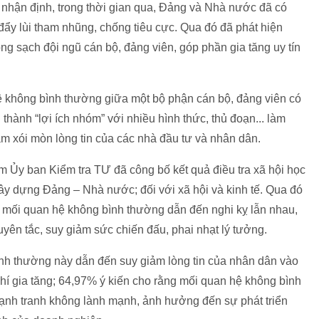
 nhận định, trong thời gian qua, Đảng và Nhà nước đã có
đẩy lùi tham nhũng, chống tiêu cực. Qua đó đã phát hiện
ng sạch đội ngũ cán bộ, đảng viên, góp phần gia tăng uy tín
hệ không bình thường giữa một bộ phận cán bộ, đảng viên có
thành “lợi ích nhóm” với nhiều hình thức, thủ đoạn... làm
làm xói mòn lòng tin của các nhà đầu tư và nhân dân.
 Ủy ban Kiểm tra TƯ đã công bố kết quả điều tra xã hội học
xây dựng Đảng – Nhà nước; đối với xã hội và kinh tế. Qua đó
 mối quan hệ không bình thường dẫn đến nghi kỵ lẫn nhau,
uyên tắc, suy giảm sức chiến đấu, phai nhạt lý tưởng.
nh thường này dẫn đến suy giảm lòng tin của nhân dân vào
í gia tăng; 64,97% ý kiến cho rằng mối quan hệ không bình
cạnh tranh không lành mạnh, ảnh hưởng đến sự phát triển