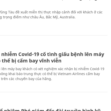
 Vũng Tàu đề xuất miễn thị thực nhập cảnh đối với khách ở các
ng trọng điểm như châu Âu, Bắc Mỹ, Australia.
 nhiễm Covid-19 cố tình giấu bệnh lên máy
 thể bị cấm bay vĩnh viễn
i lên máy bay khách có xét nghiệm xác nhận bị nhiễm Covid-19
ông khai báo trung thực có thể bị Vietnam Airlines cấm bay
n trên các chuyến bay của hãng.
ổ nhiệm Phó giám đốc đài truyền hình kỹ