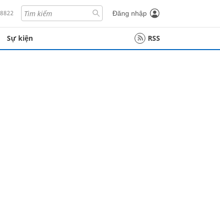
18822
Đăng nhập
Sự kiện
RSS