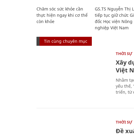
Chăm sóc sức khỏe cần
GS.TS Nguyễn Thị 
thực hiện ngay khi cơ thể
tiếp tục giữ chức 
còn khỏe
đốc Học viện Nông
nghiệp Việt Nam
Tin cùng chuyên mục
THỜI SỰ
Xây d
Việt 
Nhằm tạo
yếu thế,
triển, t
THỜI SỰ
Đề xu