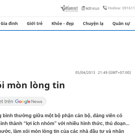
Hotline: 09161
Gia đình
Giới trẻ
Khỏe - đẹp
Chuyện lạ
Quân sự
05/04/2013 21:49 (GMT+07:00)
i mòn lòng tin
ng bình thường giữa một bộ phận cán bộ, đảng viên có
ình thành “lợi ích nhóm” với nhiều hình thức, thủ đoạn...
 nước, làm xói mòn lòng tin của các nhà đầu tư và nhân