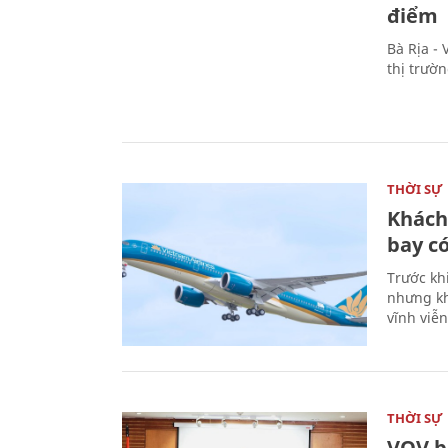
điểm
Bà Rịa -
thị trườ
THỜI SỰ
Khách
bay có
Trước kh
nhưng kh
vĩnh viễ
THỜI SỰ
VOV b