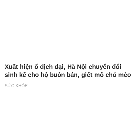
Xuất hiện ổ dịch dại, Hà Nội chuyển đổi
sinh kế cho hộ buôn bán, giết mổ chó mèo
SỨC KHỎE