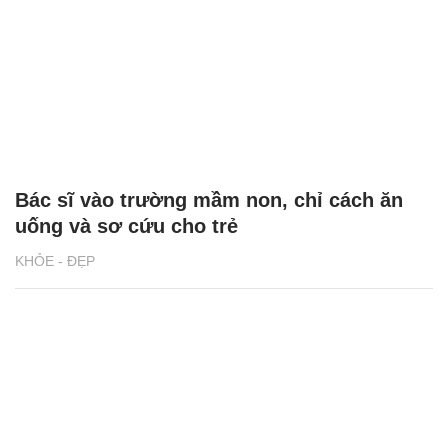
Bác sĩ vào trường mầm non, chỉ cách ăn
uống và sơ cứu cho trẻ
KHỎE - ĐẸP