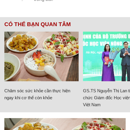
CÓ THỂ BẠN QUAN TÂM
Chăm sóc sức khỏe cần thực hiện
GS.TS Nguyễn Thị Lan ti
ngay khi cơ thể còn khỏe
chức Giám đốc Học viện
Việt Nam