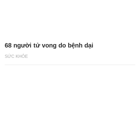
68 người tử vong do bệnh dại
SỨC KHỎE