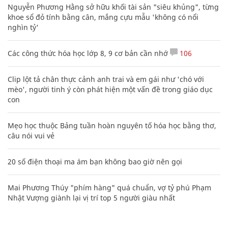
Nguyễn Phương Hằng sở hữu khối tài sản "siêu khủng", từng
khoe sổ đỏ tính bằng cân, mắng cựu mẫu 'không có nổi
nghìn tỷ'
Các công thức hóa học lớp 8, 9 cơ bản cần nhớ
106
Clip lột tả chân thực cảnh anh trai và em gái như 'chó với
mèo', người tinh ý còn phát hiện một vấn đề trong giáo dục
con
Mẹo học thuộc Bảng tuần hoàn nguyên tố hóa học bằng thơ,
câu nói vui vẻ
20 số điện thoại ma ám bạn không bao giờ nên gọi
Mai Phương Thúy "phím hàng" quá chuẩn, vợ tỷ phú Phạm
Nhật Vượng giành lại vị trí top 5 người giàu nhất