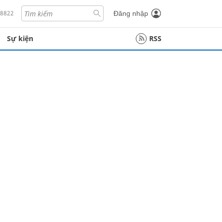
18822
Đăng nhập
Sự kiện
RSS