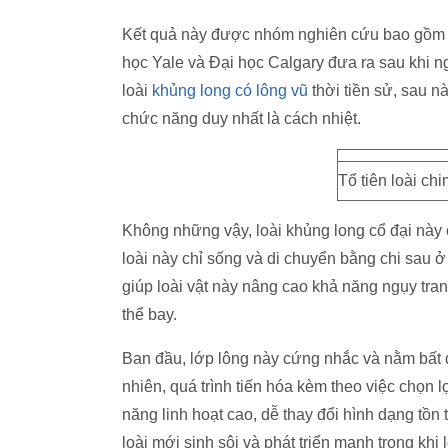
Kết quả này được nhóm nghiên cứu bao gồm các
học Yale và Đại học Calgary đưa ra sau khi n
loài
khủng long có lông vũ
thời tiền sử, sau n
chức năng duy nhất là cách nhiệt.
Tổ tiên loài ch
Không những vậy, loài khủng long cổ đại này c
loài này chỉ sống và di chuyển bằng chi sau ở
giúp loài vật này nâng cao khả năng ngụy tran
thể bay.
Ban đầu, lớp lông này cứng nhắc và nằm bất 
nhiên, quá trình tiến hóa kèm theo việc chọn 
năng linh hoạt cao, dễ thay đổi hình dạng tồn 
loài mới sinh sôi và phát triển mạnh trong khi l