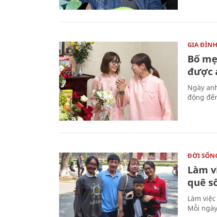
GIA ĐÌN
Bố mẹ
được a
Ngày anh
động đến
ĐỜI SỐN
Làm v
quê s
Làm việc
Mỗi ngày