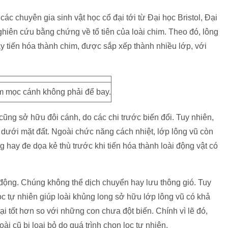
 chuyên gia sinh vật học cổ đại tới từ Đại học Bristol, Đại
ghiên cứu bằng chứng về tổ tiên của loài chim. Theo đó, lông
ày tiến hóa thành chim, được sắp xếp thành nhiều lớp, với
im mọc cánh không phải để bay.
ũng sở hữu đôi cánh, do các chi trước biến đổi. Tuy nhiên,
 dưới mặt đất. Ngoài chức năng cách nhiệt, lớp lông vũ còn
g hay đe dọa kẻ thù trước khi tiến hóa thành loài động vật có
động. Chúng không thể dịch chuyển hay lưu thông gió. Tuy
lọc tự nhiên giúp loài khủng long sở hữu lớp lông vũ có khả
tại tốt hơn so với những con chưa đột biến. Chính vì lẽ đó,
oài cũ bị loại bỏ do quá trình chọn lọc tự nhiên.