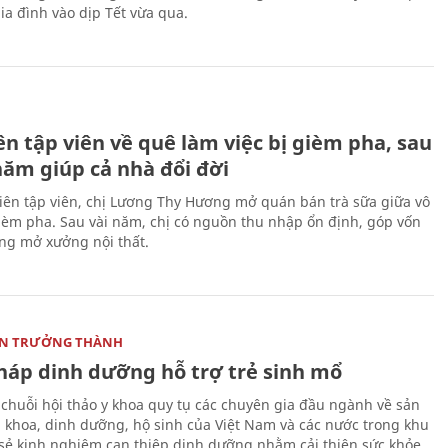
ia đình vào dịp Tết vừa qua.
H
n tập viên về quê làm việc bị gièm pha, sau
năm giúp cả nhà đổi đời
biên tập viên, chị Lương Thy Hương mở quán bán trà sữa giữa vô
gièm pha. Sau vài năm, chị có nguồn thu nhập ổn định, góp vốn
ng mở xưởng nội thất.
ON TRƯỞNG THÀNH
pháp dinh dưỡng hỗ trợ trẻ sinh mổ
 chuỗi hội thảo y khoa quy tụ các chuyên gia đầu ngành về sản
i khoa, dinh dưỡng, hộ sinh của Việt Nam và các nước trong khu
 sẻ kinh nghiệm can thiệp dinh dưỡng nhằm cải thiện sức khỏe