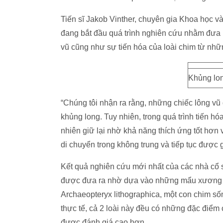
Tiến sĩ Jakob Vinther, chuyên gia Khoa học và S
đang bắt đầu quá trình nghiên cứu nhằm đưa ra
vũ cũng như sự tiến hóa của loài chim từ nhữn
Khủng lon
“Chúng tôi nhận ra rằng, những chiếc lông vũ 
khủng long. Tuy nhiên, trong quá trình tiến h
nhiên giữ lại nhờ khả năng thích ứng tốt hơn 
di chuyển trong không trung và tiếp tục được gi
Kết quả nghiên cứu mới nhất của các nhà cổ s
được đưa ra nhờ dựa vào những mẩu xương hó
Archaeopteryx lithographica, một con chim số
thực tế, cả 2 loài này đều có những đặc điểm
được đánh giá cao hơn.