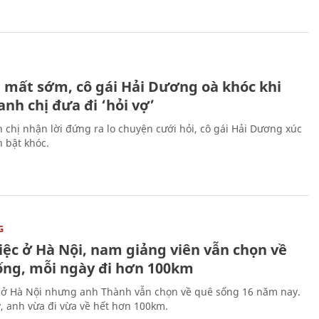
H
 mất sớm, cô gái Hải Dương oà khóc khi
nh chị đưa đi ‘hỏi vợ’
 chị nhận lời đứng ra lo chuyện cưới hỏi, cô gái Hải Dương xúc
 bật khóc.
G
iệc ở Hà Nội, nam giảng viên vẫn chọn về
ống, mỗi ngày đi hơn 100km
 ở Hà Nội nhưng anh Thành vẫn chọn về quê sống 16 năm nay.
, anh vừa đi vừa về hết hơn 100km.