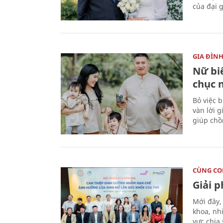
của đại g
GIA ĐÌN
Nữ biê
chục 
Bỏ việc 
vàn lời 
giúp chồ
CÙNG C
Giải 
Mới đây,
khoa, nh
vực chia