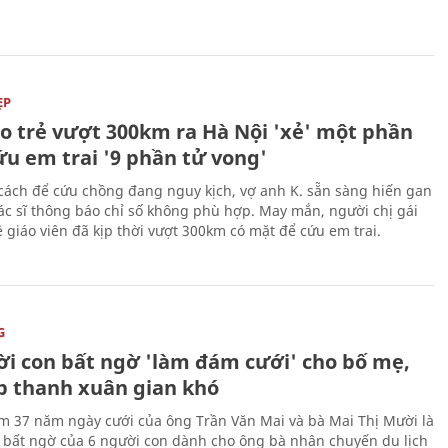
ẸP
áo trẻ vượt 300km ra Hà Nội 'xẻ' một phần
ứu em trai '9 phần tử vong'
cách để cứu chồng đang nguy kịch, vợ anh K. sẵn sàng hiến gan
c sĩ thông báo chỉ số không phù hợp. May mắn, người chị gái
 giáo viên đã kịp thời vượt 300km có mặt để cứu em trai.
G
ời con bất ngờ 'làm đám cưới' cho bố mẹ,
p thanh xuân gian khó
ệm 37 năm ngày cưới của ông Trần Văn Mai và bà Mai Thị Mười là
bất ngờ của 6 người con dành cho ông bà nhân chuyến du lịch