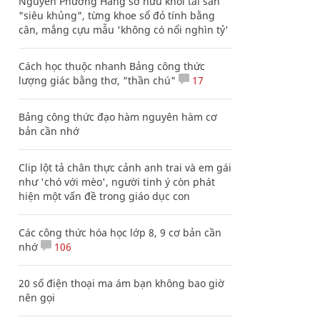
Nguyễn Phương Hằng sở hữu khối tài sản
"siêu khủng", từng khoe sổ đỏ tính bằng
cân, mắng cựu mẫu 'không có nổi nghìn tỷ'
Cách học thuộc nhanh Bảng công thức
lượng giác bằng thơ, "thần chú"
17
Bảng công thức đạo hàm nguyên hàm cơ
bản cần nhớ
Clip lột tả chân thực cảnh anh trai và em gái
như 'chó với mèo', người tinh ý còn phát
hiện một vấn đề trong giáo dục con
Các công thức hóa học lớp 8, 9 cơ bản cần
nhớ
106
20 số điện thoại ma ám bạn không bao giờ
nên gọi