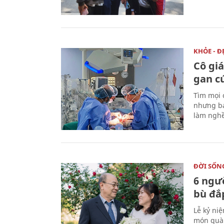
KHỎE - Đ
Cô gi
gan c
Tìm mọi 
nhưng bá
làm nghề
ĐỜI SỐN
6 ngư
bù đắ
Lễ kỷ ni
món quà 