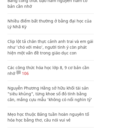
Bảng công thức đạo hàm nguyên hàm cơ
bản cần nhớ
Nhiều điểm bất thường ở bằng đại học của
Lý Nhã Kỳ
Clip lột tả chân thực cảnh anh trai và em gái
như 'chó với mèo', người tinh ý còn phát
hiện một vấn đề trong giáo dục con
Các công thức hóa học lớp 8, 9 cơ bản cần
nhớ
106
Nguyễn Phương Hằng sở hữu khối tài sản
"siêu khủng", từng khoe sổ đỏ tính bằng
cân, mắng cựu mẫu 'không có nổi nghìn tỷ'
Mẹo học thuộc Bảng tuần hoàn nguyên tố
hóa học bằng thơ, câu nói vui vẻ