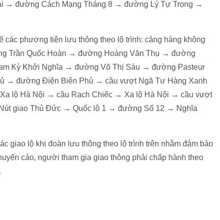
hai → đường Cách Mạng Tháng 8 → đường Lý Tự Trọng →
 các phương tiện lưu thông theo lộ trình: cảng hàng không
ng Trần Quốc Hoàn → đường Hoàng Văn Thụ → đường
am Kỳ Khởi Nghĩa → đường Võ Thị Sáu → đường Pasteur
hủ → đường Điện Biên Phủ → cầu vượt Ngã Tư Hàng Xanh
Xa lộ Hà Nội → cầu Rạch Chiếc → Xa lộ Hà Nội → cầu vượt
 Nút giao Thủ Đức → Quốc lộ 1 → đường Số 12 → Nghĩa
c giao lộ khi đoàn lưu thông theo lộ trình trên nhằm đảm bảo
khuyến cáo, người tham gia giao thông phải chấp hành theo
.