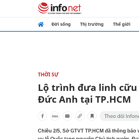
Đời sống
Thị trường
Thế giới
THỜI SỰ
Lộ trình đưa linh cữ
Đức Anh tại TP.HCM
Chiều 2/5, Sở GTVT TP.HCM đã thông báo v
vụ lễ Quốc tang nguyên Chủ tịch nước, Đạ