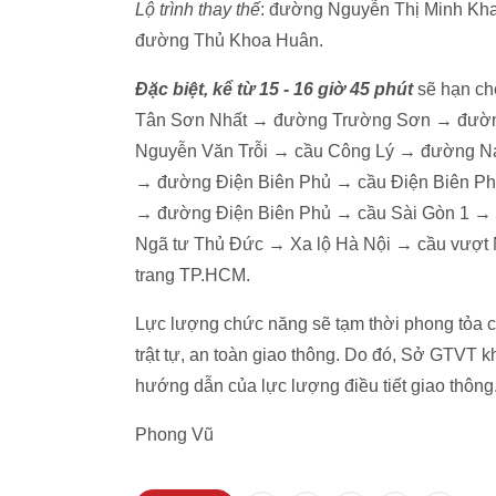
Lộ trình thay thế
: đường Nguyễn Thị Minh K
đường Thủ Khoa Huân.
Đặc biệt, kể từ 15 - 16 giờ 45 phút
sẽ hạn chế
Tân Sơn Nhất → đường Trường Sơn → đườ
Nguyễn Văn Trỗi → cầu Công Lý → đường N
→ đường Điện Biên Phủ → cầu Điện Biên P
→ đường Điện Biên Phủ → cầu Sài Gòn 1 → 
Ngã tư Thủ Đức → Xa lộ Hà Nội → cầu vượt
trang TP.HCM.
Lực lượng chức năng sẽ tạm thời phong tỏa cá
trật tự, an toàn giao thông. Do đó, Sở GTVT 
hướng dẫn của lực lượng điều tiết giao thông
Phong Vũ