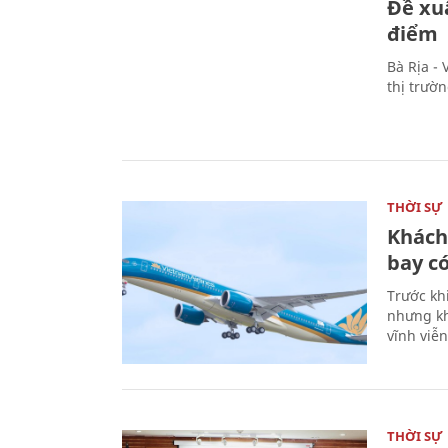
Đề xu
điểm
Bà Rịa -
thị trườ
THỜI SỰ
Khách
bay có
Trước kh
nhưng kh
vĩnh viễ
THỜI SỰ