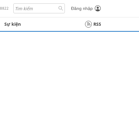
18822
Đăng nhập
Sự kiện
RSS