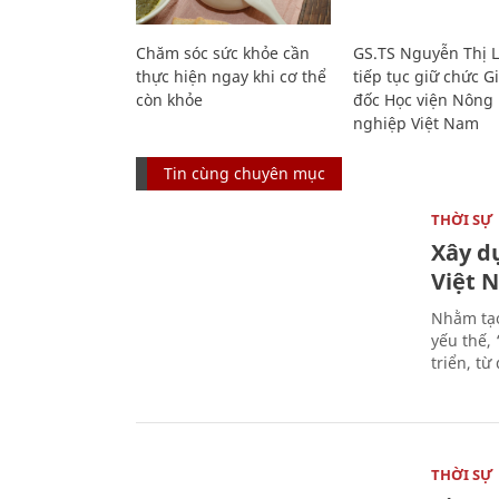
Chăm sóc sức khỏe cần
GS.TS Nguyễn Thị 
thực hiện ngay khi cơ thể
tiếp tục giữ chức 
còn khỏe
đốc Học viện Nông
nghiệp Việt Nam
Tin cùng chuyên mục
THỜI SỰ
Xây d
Việt 
Nhằm tạo
yếu thế,
triển, t
THỜI SỰ