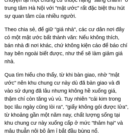
chuyện tại một chung cư thuộc hạng "sang chảnh" ở
trung tâm Hà Nội với "mật ước" rất đặc biệt thu hút
sự quan tâm của nhiều người.
Theo chia sẻ, để giữ "giá nhà", các cư dân nơi đây
có một mật ước bất thành văn: Nếu không thích,
bán nhà đi nơi khác, chứ không kiện cáo để báo chí
hay bên ngoài biết được, như thế sẽ làm giảm giá
nhà.
Qua tìm hiểu cho thấy, từ khi bàn giao, nhờ "mật
ước" nên khu chung cư này dù đã bàn giao và đi
vào sử dụng đã lâu nhưng không hề xuống giá,
thậm chí còn tăng vù vù. Tuy nhiên "cái kim trong
bọc lâu ngày cũng lòi ra", "giấy không gói được lửa",
từ khoảng gần một năm nay, chất lượng sống tại
khu chung cư này xuống cấp ở mức "thảm hại" và
mâu thuẫn nội bộ âm ỉ bắt đầu bùng nổ.