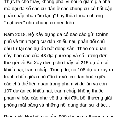
Thực tế cho thấy, không phải vì nỗi lo giảm giá nhà
mà đại đa số các cư dân ở các chung cư có bất cập
phải chấp nhận "im lặng" hay thỏa thuận những
"mật ước" như chung cư nêu trên.
Năm 2018, Bộ Xây dựng đã có báo cáo gửi Chính
phủ về tình trạng cư dân khiếu nại, phản đối chủ
đầu tư tại các dự án bất động sản. Theo cơ quan
này, báo cáo của 43 địa phương và số lượng đơn
thư gửi về Bộ Xây dựng cho thấy có 215 dự án có
khiếu nại, tranh chấp. Trong đó, có 108 dự án xảy ra
tranh chấp giữa chủ đầu tư với cư dân hoặc giữa
các chủ thể liên quan trong phạm vi dự án và còn
107 dự án có khiếu nại, tranh chấp không thuộc
phạm vi báo cáo như về thu hồi đất, bồi thường giải
phóng mặt bằng và những nội dung dân sự khác…
Riêng Hà Nội hiện có gần 900 chung cư thương mại