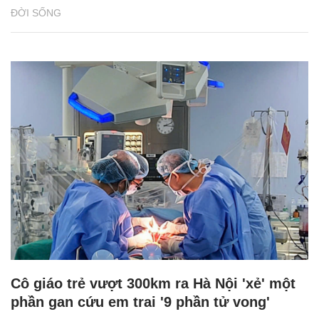
ĐỜI SỐNG
Cô giáo trẻ vượt 300km ra Hà Nội 'xẻ' một
phần gan cứu em trai '9 phần tử vong'