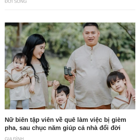
ĐỜI SỐNG
Nữ biên tập viên về quê làm việc bị gièm
pha, sau chục năm giúp cả nhà đổi đời
GIA ĐÌNH