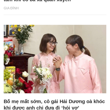
GIA ĐÌNH
Bố mẹ mất sớm, cô gái Hải Dương oà khóc
khi được anh chị đưa đi ‘hỏi vợ’