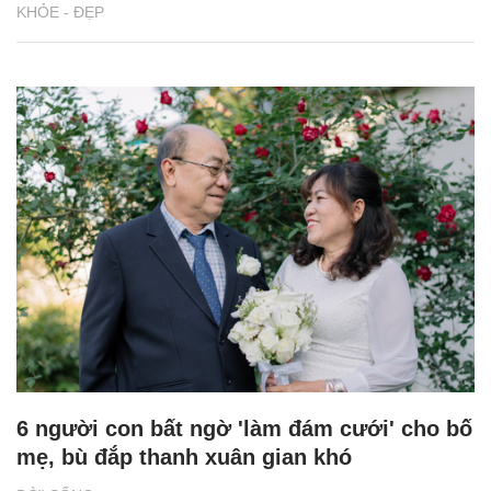
KHỎE - ĐẸP
6 người con bất ngờ 'làm đám cưới' cho bố
mẹ, bù đắp thanh xuân gian khó