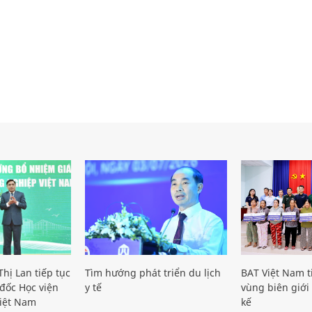
hị Lan tiếp tục
Tìm hướng phát triển du lịch
BAT Việt Nam t
đốc Học viện
y tế
vùng biên giới 
iệt Nam
kế