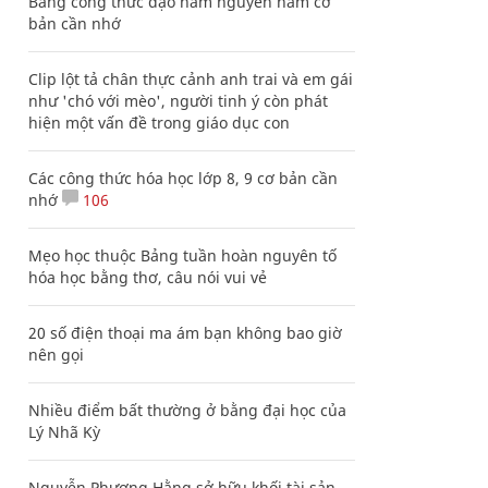
Bảng công thức đạo hàm nguyên hàm cơ
bản cần nhớ
Clip lột tả chân thực cảnh anh trai và em gái
như 'chó với mèo', người tinh ý còn phát
hiện một vấn đề trong giáo dục con
Các công thức hóa học lớp 8, 9 cơ bản cần
nhớ
106
Mẹo học thuộc Bảng tuần hoàn nguyên tố
hóa học bằng thơ, câu nói vui vẻ
20 số điện thoại ma ám bạn không bao giờ
nên gọi
Nhiều điểm bất thường ở bằng đại học của
Lý Nhã Kỳ
Nguyễn Phương Hằng sở hữu khối tài sản