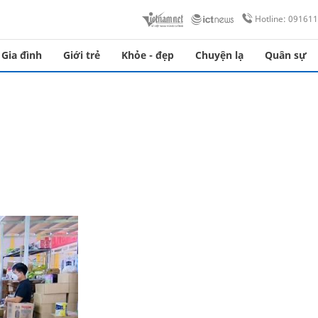
Hotline: 09161
Gia đình
Giới trẻ
Khỏe - đẹp
Chuyện lạ
Quân sự