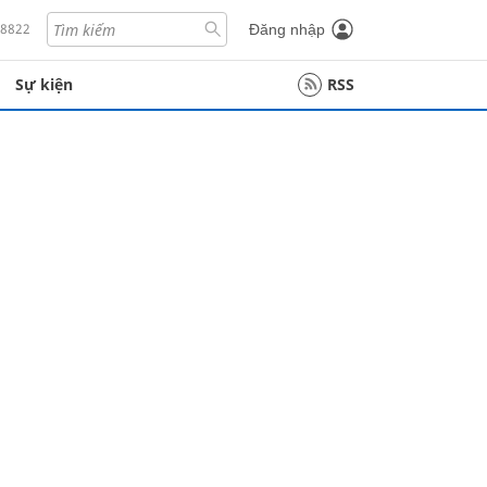
18822
Đăng nhập
Sự kiện
RSS