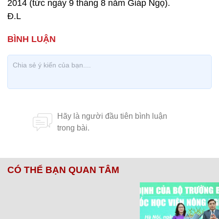
2014 (tức ngày 9 tháng 8 năm Giáp Ngọ).
Đ.L
CÓ THỂ BẠN QUAN TÂM