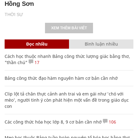
Hồng Sơn
THỜI SỰ
XEM THÊM BÀI VIẾT
Đọc nhiều
Bình luận nhiều
Cách học thuộc nhanh Bảng công thức lượng giác bằng thơ,
"thần chú"
17
Bảng công thức đạo hàm nguyên hàm cơ bản cần nhớ
Clip lột tả chân thực cảnh anh trai và em gái như 'chó với
mèo', người tinh ý còn phát hiện một vấn đề trong giáo dục
con
Các công thức hóa học lớp 8, 9 cơ bản cần nhớ
106
Mẹo học thuộc Bảng tuần hoàn nguyên tố hóa học bằng thơ,