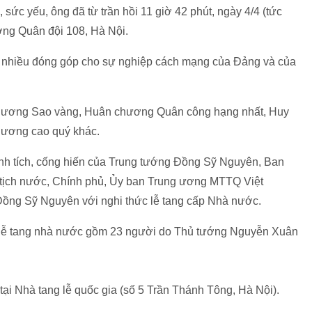
 sức yếu, ông đã từ trần hồi 11 giờ 42 phút, ngày 4/4 (tức
ơng Quân đội 108, Hà Nội.
 nhiều đóng góp cho sự nghiệp cách mạng của Đảng và của
hương Sao vàng, Huân chương Quân công hạng nhất, Huy
hương cao quý khác.
ành tích, cống hiến của Trung tướng Đồng Sỹ Nguyên, Ban
tịch nước, Chính phủ, Ủy ban Trung ương MTTQ Việt
Đồng Sỹ Nguyên với nghi thức lễ tang cấp Nhà nước.
 lễ tang nhà nước gồm 23 người do Thủ tướng Nguyễn Xuân
i Nhà tang lễ quốc gia (số 5 Trần Thánh Tông, Hà Nội).