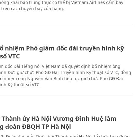
ông khai báo trung thực có thể bị Vietnam Airlines cấm bay
n trên các chuyến bay của hãng.
ổ nhiệm Phó giám đốc đài truyền hình kỹ
 số VTC
m đốc Đài Tiếng nói Việt Nam đã quyết định bổ nhiệm ông
nh Đức giữ chức Phó GĐ Đài Truyền hình Kỹ thuật số VTC, đồng
 bổ nhiệm ông Nguyễn Văn Bình tiếp tục giữ chức Phó GĐ Đài
ình Kỹ thuật số VTC.
ư Thành ủy Hà Nội Vương Đình Huệ làm
g đoàn ĐBQH TP Hà Nội
 2, Đoàn đại biểu Quốc hội Thành phố Hà Nội tổ chức họp đoàn