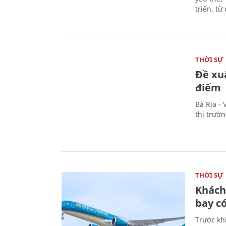
triển, t
THỜI SỰ
Đề xu
điểm
Bà Rịa -
thị trườ
THỜI SỰ
Khách
bay có
Trước kh