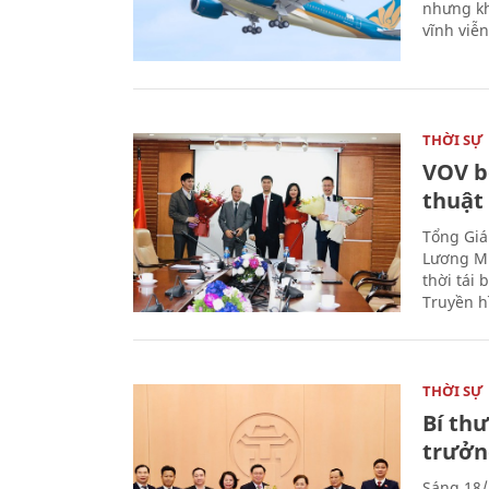
nhưng kh
vĩnh viễ
THỜI SỰ
VOV b
thuật
Tổng Giá
Lương Mi
thời tái
Truyền h
THỜI SỰ
Bí th
trưởn
Sáng 18/