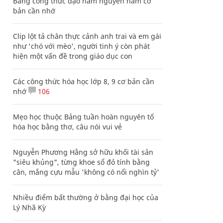
Bảng công thức đạo hàm nguyên hàm cơ
bản cần nhớ
Clip lột tả chân thực cảnh anh trai và em gái
như 'chó với mèo', người tinh ý còn phát
hiện một vấn đề trong giáo dục con
Các công thức hóa học lớp 8, 9 cơ bản cần
nhớ
106
Mẹo học thuộc Bảng tuần hoàn nguyên tố
hóa học bằng thơ, câu nói vui vẻ
Nguyễn Phương Hằng sở hữu khối tài sản
"siêu khủng", từng khoe sổ đỏ tính bằng
cân, mắng cựu mẫu 'không có nổi nghìn tỷ'
Nhiều điểm bất thường ở bằng đại học của
Lý Nhã Kỳ