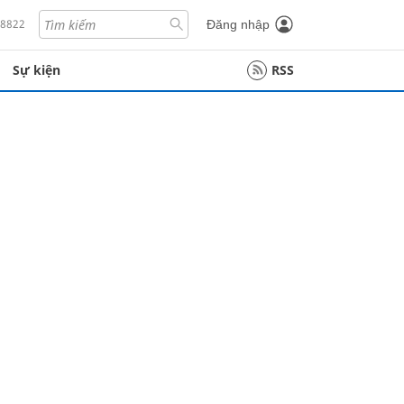
18822
Đăng nhập
Sự kiện
RSS