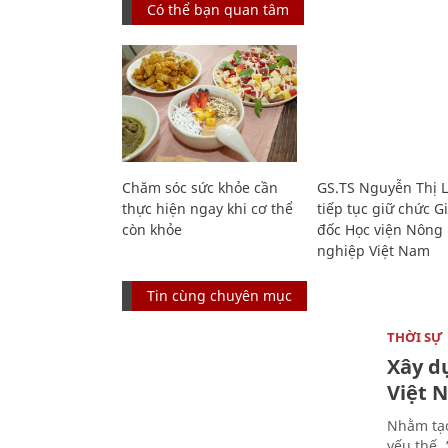
Có thể bạn quan tâm
Chăm sóc sức khỏe cần
GS.TS Nguyễn Thị 
thực hiện ngay khi cơ thể
tiếp tục giữ chức 
còn khỏe
đốc Học viện Nông
nghiệp Việt Nam
Tin cùng chuyên mục
THỜI SỰ
Xây d
Việt 
Nhằm tạo
yếu thế,