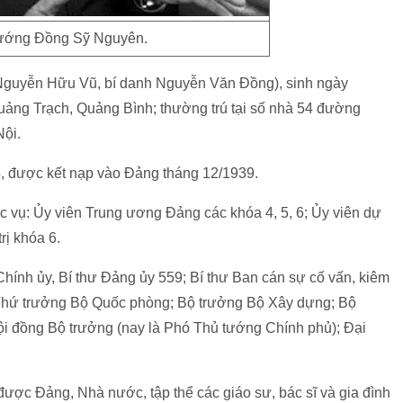
tướng Đồng Sỹ Nguyên.
Nguyễn Hữu Vũ, bí danh Nguyễn Văn Đồng), sinh ngày
ảng Trạch, Quảng Bình; thường trú tại số nhà 54 đường
ội.
 được kết nạp vào Đảng tháng 12/1939.
vụ: Ủy viên Trung ương Đảng các khóa 4, 5, 6; Ủy viên dự
rị khóa 6.
hính ủy, Bí thư Đảng ủy 559; Bí thư Ban cán sự cố vấn, kiêm
 Thứ trưởng Bộ Quốc phòng; Bộ trưởng Bộ Xây dựng; Bộ
ội đồng Bộ trưởng (nay là Phó Thủ tướng Chính phủ); Đại
ược Đảng, Nhà nước, tập thể các giáo sư, bác sĩ và gia đình