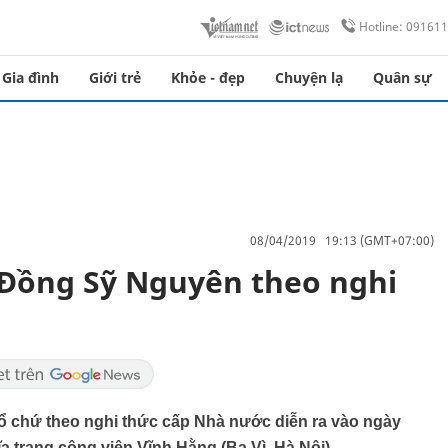
Hotline: 09161
Gia đình
Giới trẻ
Khỏe - đẹp
Chuyện lạ
Quân sự
08/04/2019 19:13 (GMT+07:00)
 Đồng Sỹ Nguyên theo nghi
ổ chứ theo nghi thức cấp Nhà nước diễn ra vào ngày
ĩa trang công viên Vĩnh Hằng (Ba Vì, Hà Nội).