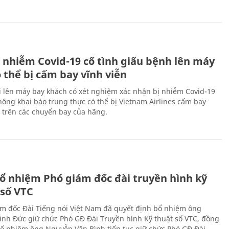
 nhiễm Covid-19 cố tình giấu bệnh lên máy
 thể bị cấm bay vĩnh viễn
i lên máy bay khách có xét nghiệm xác nhận bị nhiễm Covid-19
ông khai báo trung thực có thể bị Vietnam Airlines cấm bay
n trên các chuyến bay của hãng.
ổ nhiệm Phó giám đốc đài truyền hình kỹ
 số VTC
m đốc Đài Tiếng nói Việt Nam đã quyết định bổ nhiệm ông
nh Đức giữ chức Phó GĐ Đài Truyền hình Kỹ thuật số VTC, đồng
 bổ nhiệm ông Nguyễn Văn Bình tiếp tục giữ chức Phó GĐ Đài