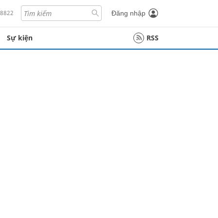
18822
Đăng nhập
Sự kiện
RSS