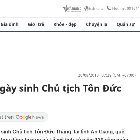
Hotline: 09161
Gia đình
Giới trẻ
Khỏe - đẹp
Chuyện lạ
Quân sự
20/08/2018 07:29 (GMT+07:00)
gày sinh Chủ tịch Tôn Đức
 sinh Chủ tịch Tôn Đức Thắng, tại tỉnh An Giang, quê
 hoa dâng hương và Lễ mít tinh kỷ niệm 130 năm ngày