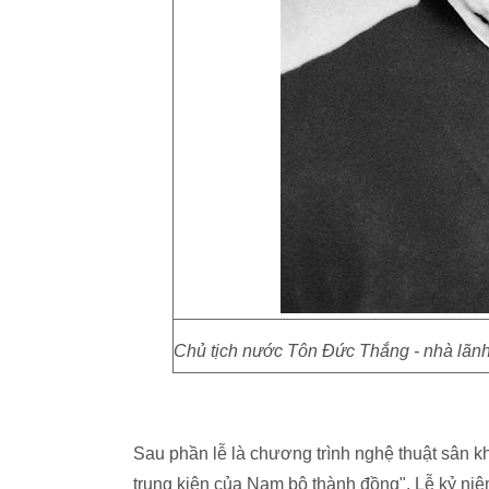
Chủ tịch nước Tôn Đức Thắng - nhà lãnh
Sau phần lễ là chương trình nghệ thuật sân 
trung kiên của Nam bộ thành đồng". Lễ kỷ niệ