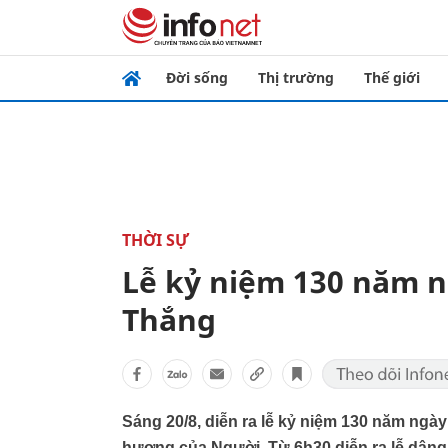
Đời sống
Thị trường
Thế giới
THỜI SỰ
Lễ kỷ niệm 130 năm n
Thắng
Sáng 20/8, diễn ra lễ kỷ niệm 130 năm ngày
hương của Người. Từ 6h30 diễn ra lễ dâng