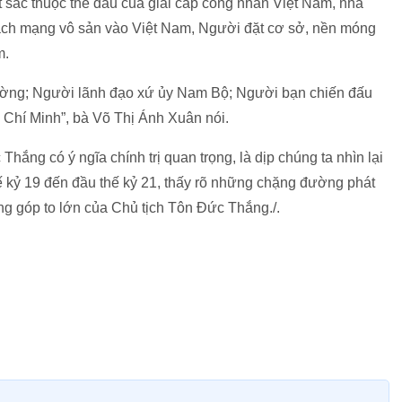
sắc thuộc thế đầu của giai cấp công nhân Việt Nam, nhà
cách mạng vô sản vào Việt Nam, Người đặt cơ sở, nền móng
m.
ường; Người lãnh đạo xứ ủy Nam Bộ; Người bạn chiến đấu
ồ Chí Minh”, bà Võ Thị Ánh Xuân nói.
ắng có ý ngĩa chính trị quan trọng, là dịp chúng ta nhìn lại
thế kỷ 19 đến đầu thế kỷ 21, thấy rõ những chặng đường phát
ng góp to lớn của Chủ tịch Tôn Đức Thắng./.