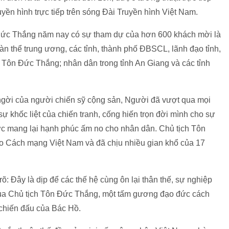
yền hình trực tiếp trên sóng Đài Truyền hình Việt Nam.
Đức Thắng năm nay có sự tham dự của hơn 600 khách mời là
n thể trung ương, các tỉnh, thành phố ĐBSCL, lãnh đạo tỉnh,
 Tôn Đức Thắng; nhân dân trong tỉnh An Giang và các tỉnh
gời của người chiến sỹ cộng sản, Người đã vượt qua mọi
sự khốc liệt của chiến tranh, cống hiến trọn đời mình cho sự
ước mang lại hạnh phúc ấm no cho nhân dân. Chủ tịch Tôn
o Cách mạng Việt Nam và đã chịu nhiều gian khổ của 17
õ: Đây là dịp để các thế hệ cùng ôn lại thân thế, sự nghiệp
của Chủ tịch Tôn Đức Thắng, một tấm gương đạo đức cách
chiến đấu của Bác Hồ.