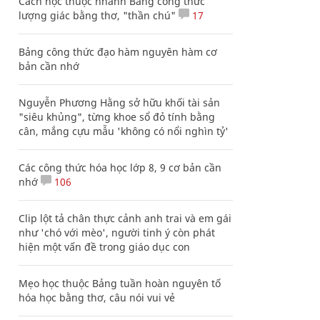
Cách học thuộc nhanh Bảng công thức
lượng giác bằng thơ, "thần chú"
17
Bảng công thức đạo hàm nguyên hàm cơ
bản cần nhớ
Nguyễn Phương Hằng sở hữu khối tài sản
"siêu khủng", từng khoe sổ đỏ tính bằng
cân, mắng cựu mẫu 'không có nổi nghìn tỷ'
Các công thức hóa học lớp 8, 9 cơ bản cần
nhớ
106
Clip lột tả chân thực cảnh anh trai và em gái
như 'chó với mèo', người tinh ý còn phát
hiện một vấn đề trong giáo dục con
Mẹo học thuộc Bảng tuần hoàn nguyên tố
hóa học bằng thơ, câu nói vui vẻ