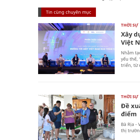
Tin cùng chuyên mục
THỜI SỰ
Xây d
Việt 
Nhằm tạo
yếu thế,
triển, t
THỜI SỰ
Đề xu
điểm
Bà Rịa -
thị trườ