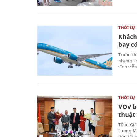
THỜI SỰ
Khách
bay có
Trước kh
nhưng kh
vĩnh viễ
THỜI SỰ
VOV b
thuật
Tổng Giá
Lương Mi
thời tái