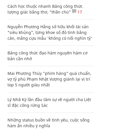
Cách học thuộc nhanh Bảng công thức
lượng giác bằng thơ, "thần chú"
17
Nguyễn Phương Hằng sở hữu khối tài sản
"siêu khủng", từng khoe sổ đỏ tính bằng
cân, mắng cựu mẫu 'không có nổi nghìn tỷ'
Bảng công thức đạo hàm nguyên hàm cơ
bản cần nhớ
Mai Phương Thúy "phím hàng" quá chuẩn,
vợ tỷ phú Phạm Nhật Vượng giành lại vị trí
top 5 người giàu nhất
Lý Nhã Kỳ lần đầu tâm sự về người cha Liệt
sĩ đặc công rừng Sác
Những status buồn về tình yêu, cuộc sống
hàm ẩn nhiều ý nghĩa