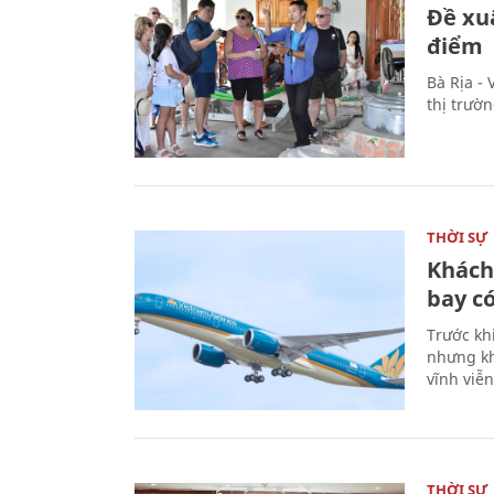
Đề xu
điểm
Bà Rịa -
thị trườ
THỜI SỰ
Khách
bay có
Trước kh
nhưng kh
vĩnh viễ
THỜI SỰ