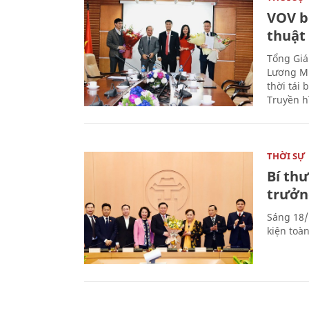
VOV b
thuật
Tổng Giá
Lương Mi
thời tái
Truyền h
THỜI SỰ
Bí th
trưởn
Sáng 18/
kiện toà