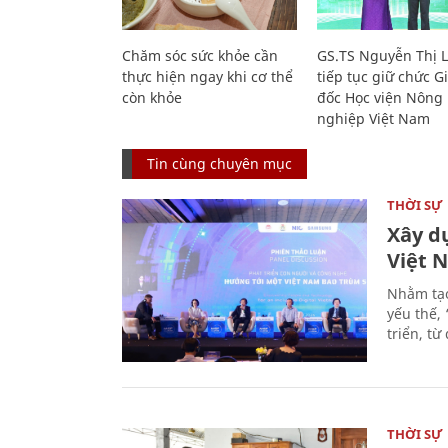
Chăm sóc sức khỏe cần
GS.TS Nguyễn Thị 
thực hiện ngay khi cơ thể
tiếp tục giữ chức 
còn khỏe
đốc Học viện Nông
nghiệp Việt Nam
Tin cùng chuyên mục
THỜI SỰ
Xây d
Việt 
Nhằm tạo
yếu thế,
triển, t
THỜI SỰ