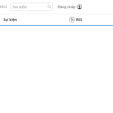
18822
Đăng nhập
Sự kiện
RSS