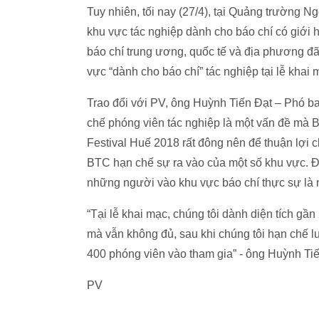
Tuy nhiên, tối nay (27/4), tại Quảng trường N
khu vực tác nghiệp dành cho báo chí có giới
báo chí trung ương, quốc tế và địa phương 
vực “dành cho báo chí” tác nghiệp tại lễ khai 
Trao đổi với PV, ông Huỳnh Tiến Đạt – Phó ba
chế phóng viên tác nghiệp là một vấn đề mà B
Festival Huế 2018 rất đông nên để thuận lợi ch
BTC hạn chế sự ra vào của một số khu vực. Đặc
những người vào khu vực báo chí thực sự là 
“Tại lễ khai mạc, chúng tôi dành diện tích gầ
mà vẫn không đủ, sau khi chúng tôi hạn chế lư
400 phóng viên vào tham gia” - ông Huỳnh Tiế
PV