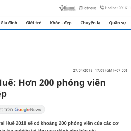
Hotline: 09161
Gia đình
Giới trẻ
Khỏe - đẹp
Chuyện lạ
Quân sự
27/04/2018 17:09 (GMT+07:00)
 Huế: Hơn 200 phóng viên
ệp
ival Huế 2018 sẽ có khoảng 200 phóng viên của các cơ
a tác nghiệp tại khu vực dành cho báo chí.