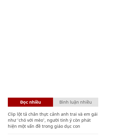
Đọc nhiều
Bình luận nhiều
Clip lột tả chân thực cảnh anh trai và em gái
như 'chó với mèo', người tinh ý còn phát
hiện một vấn đề trong giáo dục con