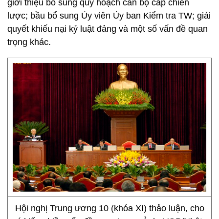
giới thiệu bổ sung quy hoạch cán bộ cấp chiến
lược; bầu bổ sung Ủy viên Ủy ban Kiểm tra TW; giải
quyết khiếu nại kỷ luật đảng và một số vấn đề quan
trọng khác.
Hội nghị Trung ương 10 (khóa XI) thảo luận, cho