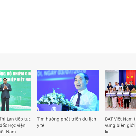
hị Lan tiếp tục
Tìm hướng phát triển du lịch
BAT Việt Nam t
đốc Học viện
y tế
vùng biên giới 
iệt Nam
kế