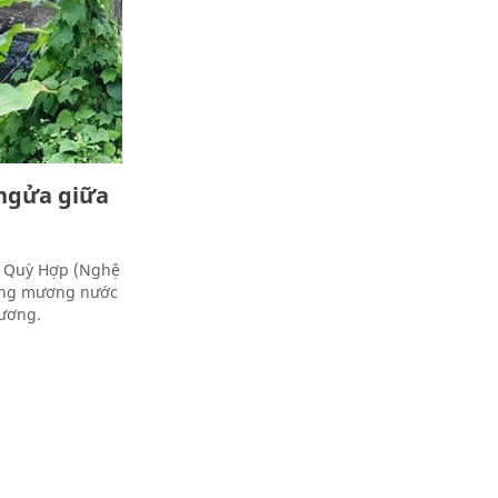
 ngửa giữa
n Quỳ Hợp (Nghệ
xuống mương nước
hương.