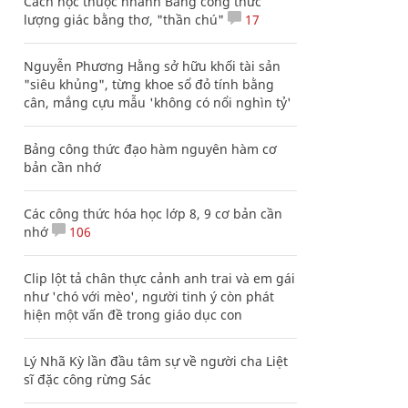
Cách học thuộc nhanh Bảng công thức
lượng giác bằng thơ, "thần chú"
17
Nguyễn Phương Hằng sở hữu khối tài sản
"siêu khủng", từng khoe sổ đỏ tính bằng
cân, mắng cựu mẫu 'không có nổi nghìn tỷ'
Bảng công thức đạo hàm nguyên hàm cơ
bản cần nhớ
Các công thức hóa học lớp 8, 9 cơ bản cần
nhớ
106
Clip lột tả chân thực cảnh anh trai và em gái
như 'chó với mèo', người tinh ý còn phát
hiện một vấn đề trong giáo dục con
Lý Nhã Kỳ lần đầu tâm sự về người cha Liệt
sĩ đặc công rừng Sác