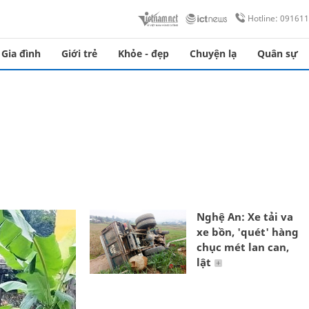
Hotline: 09161
Gia đình
Giới trẻ
Khỏe - đẹp
Chuyện lạ
Quân sự
Nghệ An: Xe tải va
xe bồn, 'quét' hàng
chục mét lan can,
lật