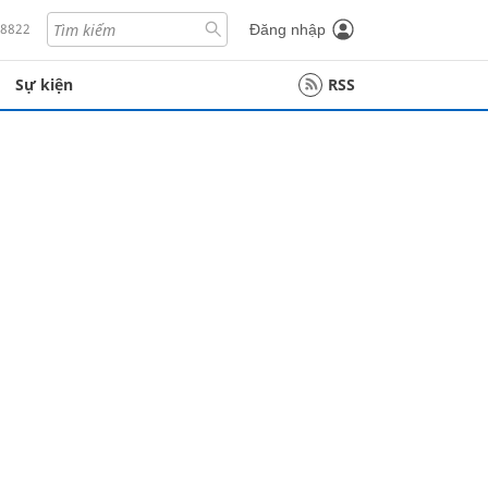
18822
Đăng nhập
Sự kiện
RSS