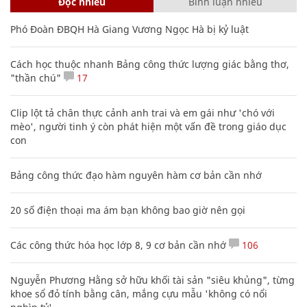
Đọc nhiều
Bình luận nhiều
Phó Đoàn ĐBQH Hà Giang Vương Ngọc Hà bị kỷ luật
Cách học thuộc nhanh Bảng công thức lượng giác bằng thơ,
"thần chú"
17
Clip lột tả chân thực cảnh anh trai và em gái như 'chó với
mèo', người tinh ý còn phát hiện một vấn đề trong giáo dục
con
Bảng công thức đạo hàm nguyên hàm cơ bản cần nhớ
20 số điện thoại ma ám bạn không bao giờ nên gọi
Các công thức hóa học lớp 8, 9 cơ bản cần nhớ
106
Nguyễn Phương Hằng sở hữu khối tài sản "siêu khủng", từng
khoe sổ đỏ tính bằng cân, mắng cựu mẫu 'không có nổi