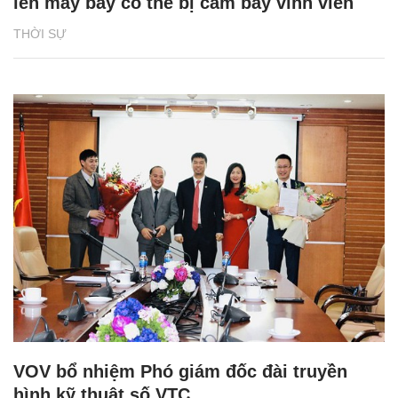
lên máy bay có thể bị cấm bay vĩnh viễn
THỜI SỰ
VOV bổ nhiệm Phó giám đốc đài truyền
hình kỹ thuật số VTC