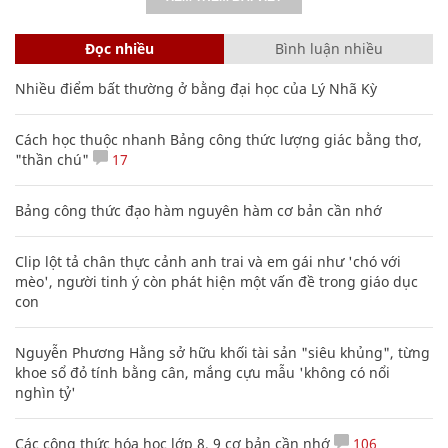
Đọc nhiều
Bình luận nhiều
Nhiều điểm bất thường ở bằng đại học của Lý Nhã Kỳ
Cách học thuộc nhanh Bảng công thức lượng giác bằng thơ,
"thần chú"
17
Bảng công thức đạo hàm nguyên hàm cơ bản cần nhớ
Clip lột tả chân thực cảnh anh trai và em gái như 'chó với
mèo', người tinh ý còn phát hiện một vấn đề trong giáo dục
con
Nguyễn Phương Hằng sở hữu khối tài sản "siêu khủng", từng
khoe sổ đỏ tính bằng cân, mắng cựu mẫu 'không có nổi
nghìn tỷ'
Các công thức hóa học lớp 8, 9 cơ bản cần nhớ
106