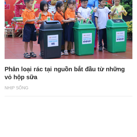
Phân loại rác tại nguồn bắt đầu từ những
vỏ hộp sữa
NHỊP SỐNG