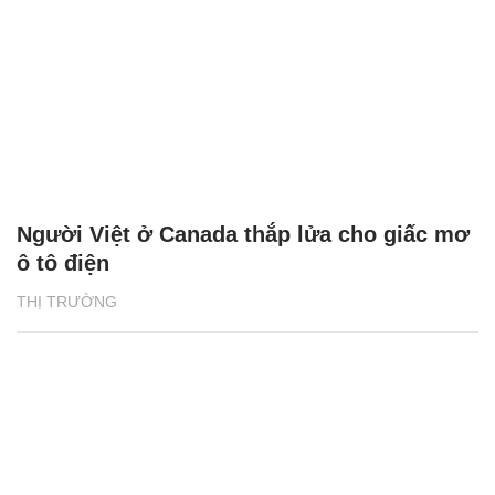
Người Việt ở Canada thắp lửa cho giấc mơ
ô tô điện
THỊ TRƯỜNG