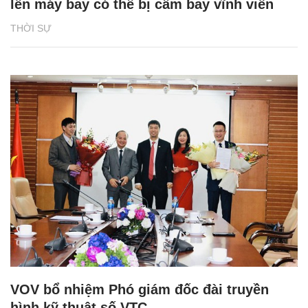
lên máy bay có thể bị cấm bay vĩnh viễn
THỜI SỰ
VOV bổ nhiệm Phó giám đốc đài truyền
hình kỹ thuật số VTC