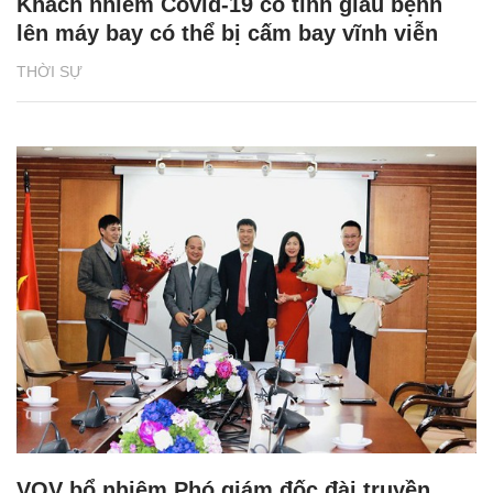
Khách nhiễm Covid-19 cố tình giấu bệnh
lên máy bay có thể bị cấm bay vĩnh viễn
THỜI SỰ
VOV bổ nhiệm Phó giám đốc đài truyền