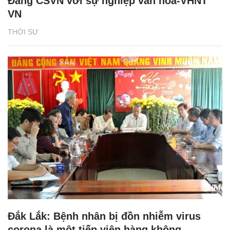
Đảng CSVN với sự nghiệp văn hóa-VHNT
VN
THỜI SỰ
Đắk Lắk: Bệnh nhân bị đồn nhiễm virus
corona là một tiếp viên hàng không