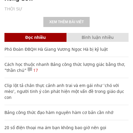
THỜI SỰ
XEM THÊM BÀI VIẾT
Đọc nhiều
Bình luận nhiều
Phó Đoàn ĐBQH Hà Giang Vương Ngọc Hà bị kỷ luật
Cách học thuộc nhanh Bảng công thức lượng giác bằng thơ,
"thần chú"
17
Clip lột tả chân thực cảnh anh trai và em gái như 'chó với
mèo', người tinh ý còn phát hiện một vấn đề trong giáo dục
con
Bảng công thức đạo hàm nguyên hàm cơ bản cần nhớ
20 số điện thoại ma ám bạn không bao giờ nên gọi