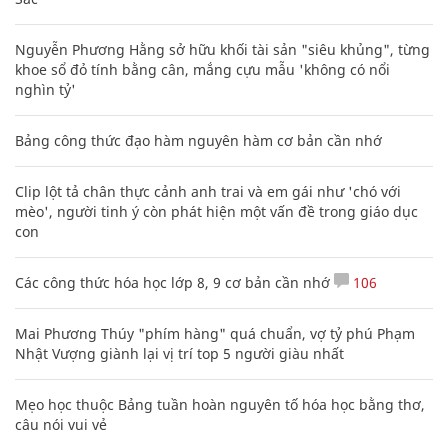
Nguyễn Phương Hằng sở hữu khối tài sản "siêu khủng", từng
khoe sổ đỏ tính bằng cân, mắng cựu mẫu 'không có nổi
nghìn tỷ'
Bảng công thức đạo hàm nguyên hàm cơ bản cần nhớ
Clip lột tả chân thực cảnh anh trai và em gái như 'chó với
mèo', người tinh ý còn phát hiện một vấn đề trong giáo dục
con
Các công thức hóa học lớp 8, 9 cơ bản cần nhớ
106
Mai Phương Thúy "phím hàng" quá chuẩn, vợ tỷ phú Phạm
Nhật Vượng giành lại vị trí top 5 người giàu nhất
Mẹo học thuộc Bảng tuần hoàn nguyên tố hóa học bằng thơ,
câu nói vui vẻ