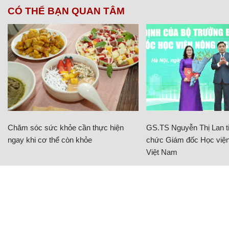
CÓ THỂ BẠN QUAN TÂM
Chăm sóc sức khỏe cần thực hiện
GS.TS Nguyễn Thị Lan ti
ngay khi cơ thể còn khỏe
chức Giám đốc Học viện
Việt Nam