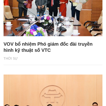
VOV bổ nhiệm Phó giám đốc đài truyền
hình kỹ thuật số VTC
THỜI SỰ