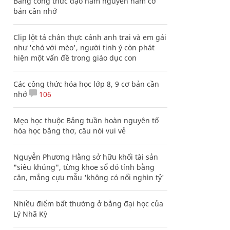
Bảng công thức đạo hàm nguyên hàm cơ
bản cần nhớ
Clip lột tả chân thực cảnh anh trai và em gái
như 'chó với mèo', người tinh ý còn phát
hiện một vấn đề trong giáo dục con
Các công thức hóa học lớp 8, 9 cơ bản cần
nhớ
106
Mẹo học thuộc Bảng tuần hoàn nguyên tố
hóa học bằng thơ, câu nói vui vẻ
Nguyễn Phương Hằng sở hữu khối tài sản
"siêu khủng", từng khoe sổ đỏ tính bằng
cân, mắng cựu mẫu 'không có nổi nghìn tỷ'
Nhiều điểm bất thường ở bằng đại học của
Lý Nhã Kỳ