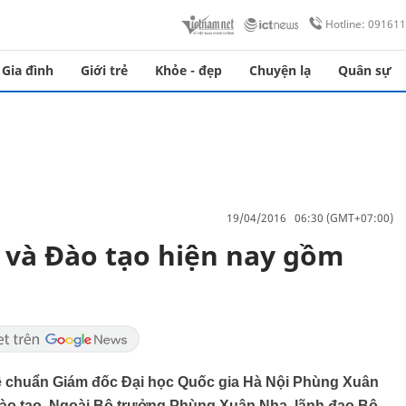
Hotline: 09161
Gia đình
Giới trẻ
Khỏe - đẹp
Chuyện lạ
Quân sự
19/04/2016 06:30 (GMT+07:00)
 và Đào tạo hiện nay gồm
hê chuẩn Giám đốc Đại học Quốc gia Hà Nội Phùng Xuân
ào tạo. Ngoài Bộ trưởng Phùng Xuân Nhạ, lãnh đạo Bộ