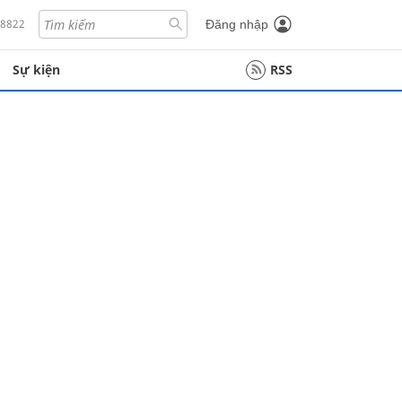
18822
Đăng nhập
Sự kiện
RSS