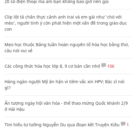
20 số điện thoại ma ám bạn không bao giờ nên gọi
Clip lột tả chân thực cảnh anh trai và em gái như 'chó với
mèo', người tinh ý còn phát hiện một vấn đề trong giáo dục
con
Mẹo học thuộc Bảng tuần hoàn nguyên tố hóa học bằng thơ,
câu nói vui vẻ
Các công thức hóa học lớp 8, 9 cơ bản cần nhớ
106
Hàng ngàn người Mỹ ân hận vì tiêm vắc xin HPV: Bác sĩ nói
gì?
Ấn tượng ngày hội văn hóa - thể thao mừng Quốc khánh 2/9
ở Hải Hậu
Tìm hiểu tư tưởng Nguyễn Du qua đoạn kết Truyện Kiều
1