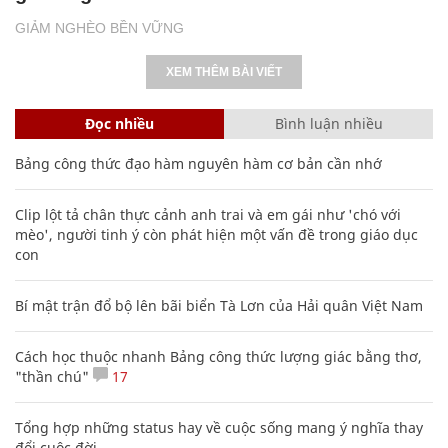
GIẢM NGHÈO BỀN VỮNG
XEM THÊM BÀI VIẾT
Đọc nhiều
Bình luận nhiều
Bảng công thức đạo hàm nguyên hàm cơ bản cần nhớ
Clip lột tả chân thực cảnh anh trai và em gái như 'chó với
mèo', người tinh ý còn phát hiện một vấn đề trong giáo dục
con
Bí mật trận đổ bộ lên bãi biển Tà Lơn của Hải quân Việt Nam
Cách học thuộc nhanh Bảng công thức lượng giác bằng thơ,
"thần chú"
17
Tổng hợp những status hay về cuộc sống mang ý nghĩa thay
đổi cuộc đời