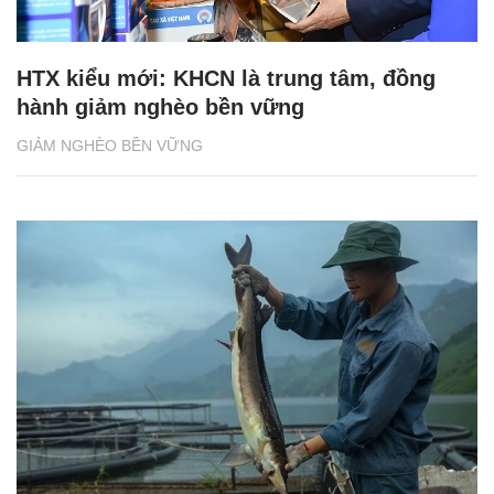
HTX kiểu mới: KHCN là trung tâm, đồng
hành giảm nghèo bền vững
GIẢM NGHÈO BỀN VỮNG