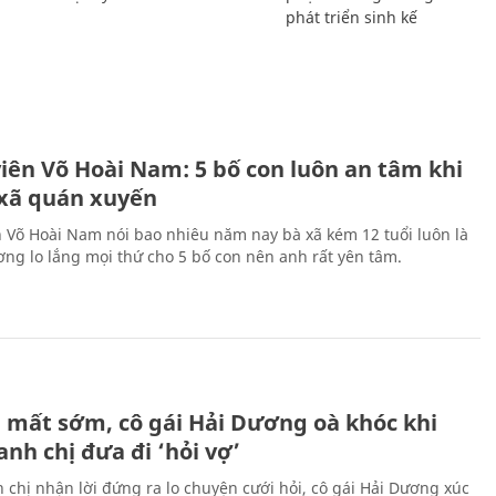
phát triển sinh kế
H
viên Võ Hoài Nam: 5 bố con luôn an tâm khi
 xã quán xuyến
n Võ Hoài Nam nói bao nhiêu năm nay bà xã kém 12 tuổi luôn là
ng lo lắng mọi thứ cho 5 bố con nên anh rất yên tâm.
H
 mất sớm, cô gái Hải Dương oà khóc khi
nh chị đưa đi ‘hỏi vợ’
 chị nhận lời đứng ra lo chuyện cưới hỏi, cô gái Hải Dương xúc