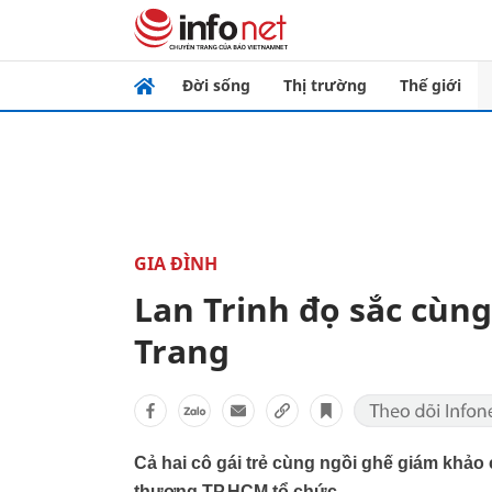
Đời sống
Thị trường
Thế giới
GIA ĐÌNH
Lan Trinh đọ sắc cùn
Trang
Cả hai cô gái trẻ cùng ngồi ghế giám khảo 
thương TP.HCM tổ chức.