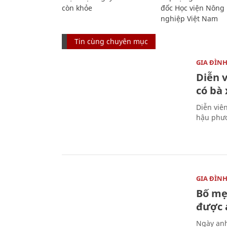
còn khỏe
đốc Học viện Nông
nghiệp Việt Nam
Tin cùng chuyên mục
GIA ĐÌN
Diễn 
có bà
Diễn viê
hậu phươ
GIA ĐÌN
Bố mẹ
được a
Ngày anh