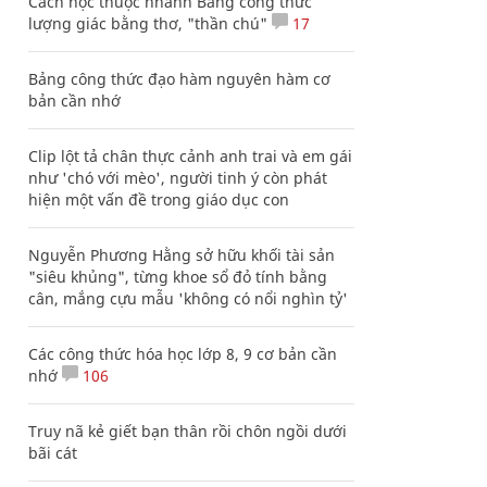
Cách học thuộc nhanh Bảng công thức
lượng giác bằng thơ, "thần chú"
17
Bảng công thức đạo hàm nguyên hàm cơ
bản cần nhớ
Clip lột tả chân thực cảnh anh trai và em gái
như 'chó với mèo', người tinh ý còn phát
hiện một vấn đề trong giáo dục con
Nguyễn Phương Hằng sở hữu khối tài sản
"siêu khủng", từng khoe sổ đỏ tính bằng
cân, mắng cựu mẫu 'không có nổi nghìn tỷ'
Các công thức hóa học lớp 8, 9 cơ bản cần
nhớ
106
Truy nã kẻ giết bạn thân rồi chôn ngồi dưới
bãi cát