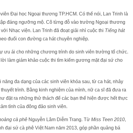
 viên Đại học Ngoại thương TP.HCM. Có thể nói, Lan Trinh là
ọc tập đáng ngưỡng mộ. Cô từng đỗ vào trường Ngoại thương
ới Nhạc viện. Lan Trinh đã đoạt giải nhì cuộc thi
Tiếng hát
heo đuổi con đường ca hát chuyên nghiệp.
ự ưu ái cho những chương trình do sinh viên trường tổ chức.
lời làm giám khảo cuộc thi tìm kiếm gương mặt đại sứ cho
ài năng đa dạng của các sinh viên khóa sau, từ ca hát, nhảy
 thuyết trình. Bằng kinh nghiệm của mình, nữ ca sĩ đã đưa ra
như đặt ra những thử thách để các bạn thể hiện được hết thực
cảm tình của đông đảo sinh viên.
oàng cà phê
Nguyễn Lâm Diễm Trang. Từ
Miss Teen 2010
,
ành đại sứ cà phê Việt Nam năm 2013, góp phần quảng bá