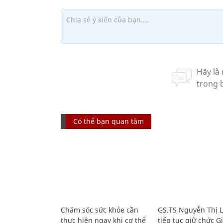
Có thể bạn quan tâm
Chăm sóc sức khỏe cần
GS.TS Nguyễn Thị 
thực hiện ngay khi cơ thể
tiếp tục giữ chức 