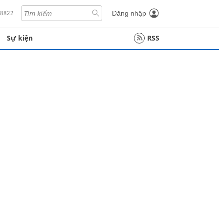
18822
Đăng nhập
Sự kiện
RSS