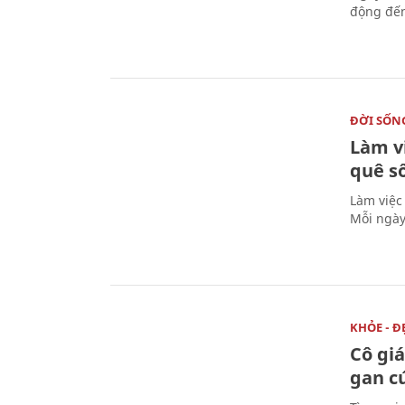
động đến
ĐỜI SỐN
Làm v
quê s
Làm việc
Mỗi ngày
KHỎE - Đ
Cô gi
gan c