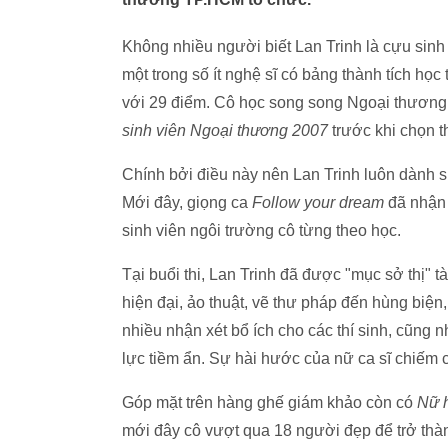
Không nhiều người biết Lan Trinh là cựu sinh
một trong số ít nghệ sĩ có bảng thành tích h
với 29 điểm. Cô học song song Ngoại thương v
sinh viên Ngoại thương 2007
trước khi chọn t
Chính bởi điều này nên Lan Trinh luôn dành s
Mới đây, giọng ca
Follow your dream
đã nhận 
sinh viên ngôi trường cô từng theo học.
Tại buổi thi, Lan Trinh đã được "mục sở thị" t
hiện đại, ảo thuật, vẽ thư pháp đến hùng biện,
nhiều nhận xét bổ ích cho các thí sinh, cũng 
lực tiềm ẩn. Sự hài hước của nữ ca sĩ chiếm 
Góp mặt trên hàng ghế giám khảo còn có
Nữ h
mới đây cô vượt qua 18 người đẹp để trở th