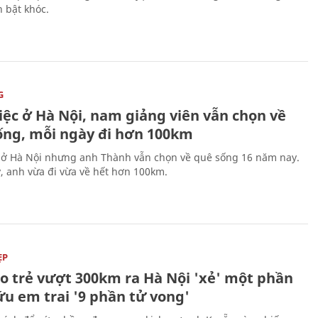
 bật khóc.
G
iệc ở Hà Nội, nam giảng viên vẫn chọn về
ống, mỗi ngày đi hơn 100km
 ở Hà Nội nhưng anh Thành vẫn chọn về quê sống 16 năm nay.
, anh vừa đi vừa về hết hơn 100km.
ẸP
áo trẻ vượt 300km ra Hà Nội 'xẻ' một phần
ứu em trai '9 phần tử vong'