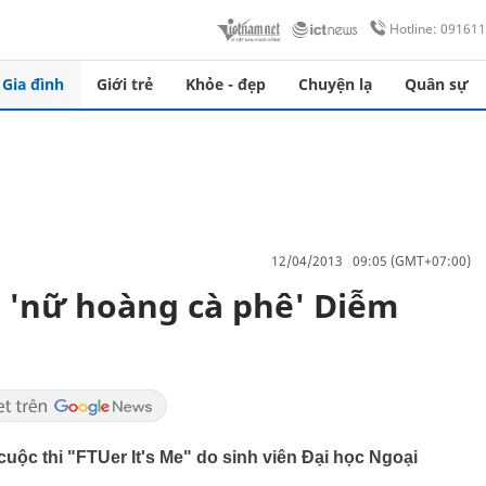
Hotline: 09161
Gia đình
Giới trẻ
Khỏe - đẹp
Chuyện lạ
Quân sự
12/04/2013 09:05 (GMT+07:00)
g 'nữ hoàng cà phê' Diễm
cuộc thi "FTUer It's Me" do sinh viên Đại học Ngoại