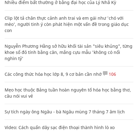
Nhiều điểm bất thường ở bằng đại học của Lý Nhã Kỳ
Clip lột tả chân thực cảnh anh trai và em gái như 'chó với
mèo', người tinh ý còn phát hiện một vấn đề trong giáo dục
con
Nguyễn Phương Hằng sở hữu khối tài sản "siêu khủng", từng
khoe sổ đỏ tính bằng cân, mắng cựu mẫu 'không có nổi
nghìn tỷ'
Các công thức hóa học lớp 8, 9 cơ bản cần nhớ
106
Mẹo học thuộc Bảng tuần hoàn nguyên tố hóa học bằng thơ,
câu nói vui vẻ
Sự tích ngày ông Ngâu - bà Ngâu mùng 7 tháng 7 âm lịch
Video: Cách quấn dây sạc điện thoại thành hình lò xo