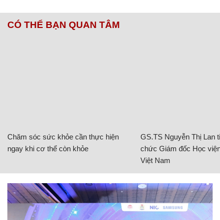
CÓ THỂ BẠN QUAN TÂM
Chăm sóc sức khỏe cần thực hiện
GS.TS Nguyễn Thị Lan ti
ngay khi cơ thể còn khỏe
chức Giám đốc Học viện
Việt Nam