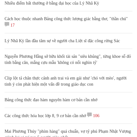
Nhiều điểm bất thường ở bằng đại học của Lý Nhã Kỳ
Cách học thuộc nhanh Bảng công thức lượng giác bằng thơ, "thần chú"
17
Lý Nhã Kỳ lần đầu tâm sự về người cha Liệt sĩ đặc công rừng Sác
Nguyễn Phương Hằng sở hữu khối tài sản "siêu khủng", từng khoe sổ đỏ
tính bằng cân, mắng cựu mẫu 'không có nổi nghìn tỷ'
Clip lột tả chân thực cảnh anh trai và em gái như 'chó với mèo', người
tinh ý còn phát hiện một vấn đề trong giáo dục con
Bảng công thức đạo hàm nguyên hàm cơ bản cần nhớ
Các công thức hóa học lớp 8, 9 cơ bản cần nhớ
106
Mai Phương Thúy "phím hàng" quá chuẩn, vợ tỷ phú Phạm Nhật Vượng