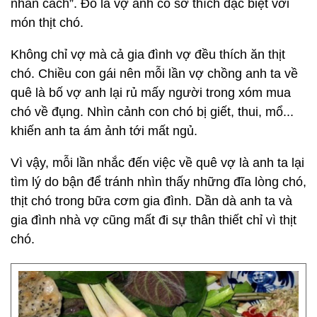
nhân cách”. Đó là vợ anh có sở thích đặc biệt với
món thịt chó.
Không chỉ vợ mà cả gia đình vợ đều thích ăn thịt
chó. Chiều con gái nên mỗi lần vợ chồng anh ta về
quê là bố vợ anh lại rủ mấy người trong xóm mua
chó về đụng. Nhìn cảnh con chó bị giết, thui, mổ...
khiến anh ta ám ảnh tới mất ngủ.
Vì vậy, mỗi lần nhắc đến việc về quê vợ là anh ta lại
tìm lý do bận để tránh nhìn thấy những đĩa lòng chó,
thịt chó trong bữa cơm gia đình. Dần dà anh ta và
gia đình nhà vợ cũng mất đi sự thân thiết chỉ vì thịt
chó.