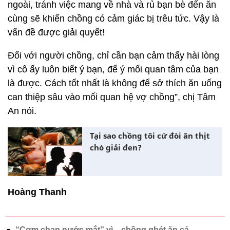
ngoài, tránh việc mang về nhà và rủ bạn bè đến ăn
cùng sẽ khiến chồng có cảm giác bị trêu tức. Vậy là
vấn đề được giải quyết!
Đối với người chồng, chỉ cần bạn cảm thấy hài lòng
vì cô ấy luôn biết ý bạn, để ý mối quan tâm của bạn
là được. Cách tốt nhất là không để sở thích ăn uống
can thiệp sâu vào mối quan hệ vợ chồng”, chị Tâm
An nói.
Tại sao chồng tôi cứ đòi ăn thịt
chó giải đen?
Hoàng Thanh
“Cơm chan nước mắt” vì... chồng ghét ăn cá