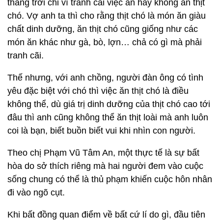
tháng trời chỉ vì tranh cãi việc ăn hay không ăn thịt
chó. Vợ anh ta thì cho rằng thịt chó là món ăn giàu
chất dinh dưỡng, ăn thịt chó cũng giống như các
món ăn khác như gà, bò, lợn… chả có gì mà phải
tranh cãi.
Thế nhưng, với anh chồng, người đàn ông có tình
yêu đặc biệt với chó thì việc ăn thịt chó là điều
không thể, dù giá trị dinh dưỡng của thịt chó cao tới
đâu thì anh cũng không thể ăn thịt loài mà anh luôn
coi là bạn, biết buồn biết vui khi nhìn con người.
Theo chị Phạm Vũ Tâm An, một thực tế là sự bất
hòa do sở thích riêng mà hai người đem vào cuộc
sống chung có thể là thủ phạm khiến cuộc hôn nhân
đi vào ngõ cụt.
Khi bất đồng quan điểm về bất cứ lí do gì, đầu tiên