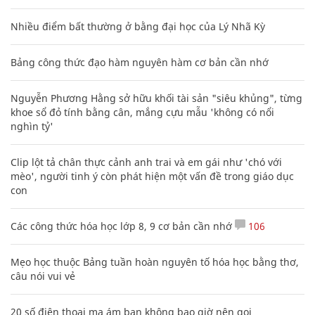
Nhiều điểm bất thường ở bằng đại học của Lý Nhã Kỳ
Bảng công thức đạo hàm nguyên hàm cơ bản cần nhớ
Nguyễn Phương Hằng sở hữu khối tài sản "siêu khủng", từng
khoe sổ đỏ tính bằng cân, mắng cựu mẫu 'không có nổi
nghìn tỷ'
Clip lột tả chân thực cảnh anh trai và em gái như 'chó với
mèo', người tinh ý còn phát hiện một vấn đề trong giáo dục
con
Các công thức hóa học lớp 8, 9 cơ bản cần nhớ
106
Mẹo học thuộc Bảng tuần hoàn nguyên tố hóa học bằng thơ,
câu nói vui vẻ
20 số điện thoại ma ám bạn không bao giờ nên gọi