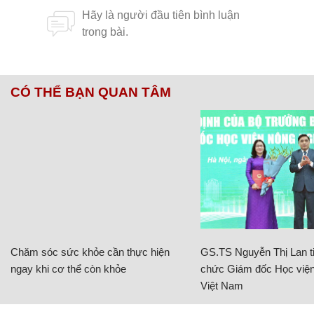
CÓ THỂ BẠN QUAN TÂM
Chăm sóc sức khỏe cần thực hiện
GS.TS Nguyễn Thị Lan ti
ngay khi cơ thể còn khỏe
chức Giám đốc Học viện
Việt Nam