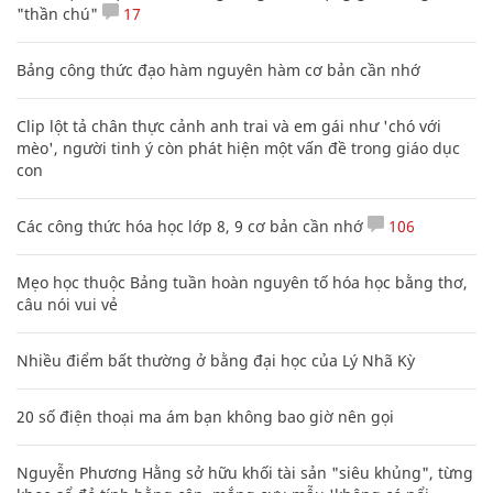
"thần chú"
17
Bảng công thức đạo hàm nguyên hàm cơ bản cần nhớ
Clip lột tả chân thực cảnh anh trai và em gái như 'chó với
mèo', người tinh ý còn phát hiện một vấn đề trong giáo dục
con
Các công thức hóa học lớp 8, 9 cơ bản cần nhớ
106
Mẹo học thuộc Bảng tuần hoàn nguyên tố hóa học bằng thơ,
câu nói vui vẻ
Nhiều điểm bất thường ở bằng đại học của Lý Nhã Kỳ
20 số điện thoại ma ám bạn không bao giờ nên gọi
Nguyễn Phương Hằng sở hữu khối tài sản "siêu khủng", từng