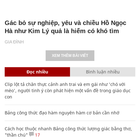
Gác bỏ sự nghiệp, yêu và chiều Hồ Ngọc
Hà như Kim Lý quả là hiếm có khó tìm
GIA ĐÌNH
XEM THÊM BÀI VIẾT
Đọc nhiều
Bình luận nhiều
Clip lột tả chân thực cảnh anh trai và em gái như 'chó với
mèo', người tinh ý còn phát hiện một vấn đề trong giáo dục
con
Bảng công thức đạo hàm nguyên hàm cơ bản cần nhớ
Cách học thuộc nhanh Bảng công thức lượng giác bằng thơ,
"thần chú"
17