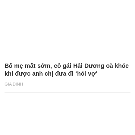
Bố mẹ mất sớm, cô gái Hải Dương oà khóc
khi được anh chị đưa đi ‘hỏi vợ’
GIA ĐÌNH