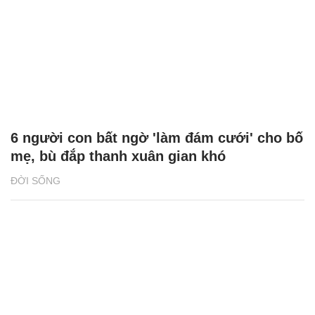
6 người con bất ngờ 'làm đám cưới' cho bố
mẹ, bù đắp thanh xuân gian khó
ĐỜI SỐNG