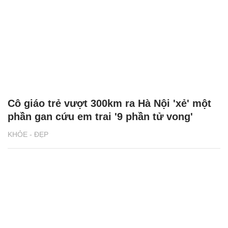
Cô giáo trẻ vượt 300km ra Hà Nội 'xẻ' một
phần gan cứu em trai '9 phần tử vong'
KHỎE - ĐẸP