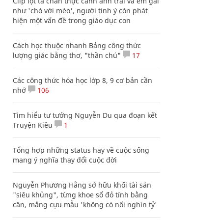
Clip lột tả chân thực cảnh anh trai và em gái
như 'chó với mèo', người tinh ý còn phát
hiện một vấn đề trong giáo dục con
Cách học thuộc nhanh Bảng công thức
lượng giác bằng thơ, "thần chú"
17
Các công thức hóa học lớp 8, 9 cơ bản cần
nhớ
106
Tìm hiểu tư tưởng Nguyễn Du qua đoạn kết
Truyện Kiều
1
Tổng hợp những status hay về cuộc sống
mang ý nghĩa thay đổi cuộc đời
Nguyễn Phương Hằng sở hữu khối tài sản
"siêu khủng", từng khoe sổ đỏ tính bằng
cân, mắng cựu mẫu 'không có nổi nghìn tỷ'