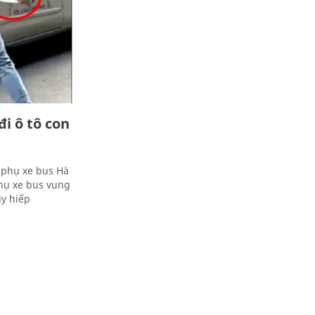
đi ô tô con
a phụ xe bus Hà
phụ xe bus vung
uy hiếp