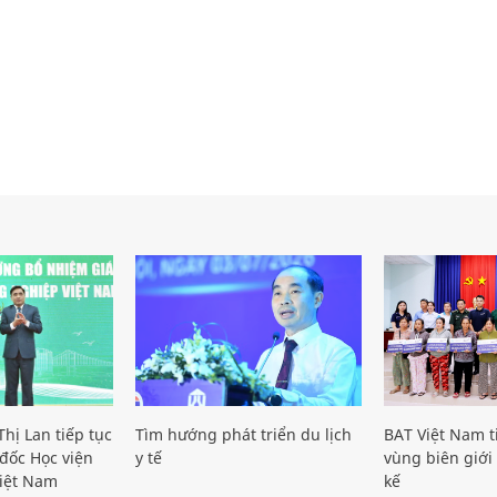
hị Lan tiếp tục
Tìm hướng phát triển du lịch
BAT Việt Nam t
đốc Học viện
y tế
vùng biên giới 
iệt Nam
kế