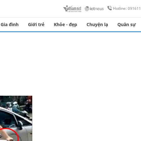
Hotline: 09161
Gia đình
Giới trẻ
Khỏe - đẹp
Chuyện lạ
Quân sự