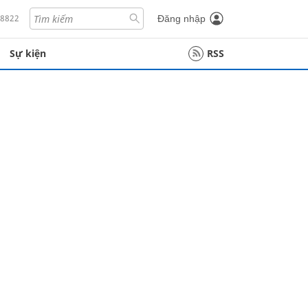
18822
Đăng nhập
Sự kiện
RSS