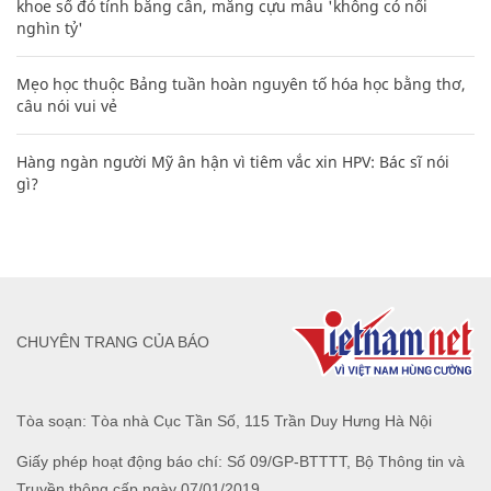
khoe sổ đỏ tính bằng cân, mắng cựu mẫu 'không có nổi
nghìn tỷ'
Mẹo học thuộc Bảng tuần hoàn nguyên tố hóa học bằng thơ,
câu nói vui vẻ
Hàng ngàn người Mỹ ân hận vì tiêm vắc xin HPV: Bác sĩ nói
gì?
CHUYÊN TRANG CỦA BÁO
Tòa soạn: Tòa nhà Cục Tần Số, 115 Trần Duy Hưng Hà Nội
Giấy phép hoạt động báo chí: Số 09/GP-BTTTT, Bộ Thông tin và
Truyền thông cấp ngày 07/01/2019.