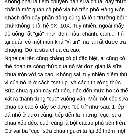
Không phải là tiệm chuyên bán sữa chua, đây thực
chất là một quán cà phê vỉa hè trên phố Hàng Nón.
Khách đến đây phần đông cũng là lớp "trưởng bối "
chứ không phải hệ 9X, 10X. Tuy nhiên, ngoài mấy
đồ uống rất "già" như "đen, nâu, chanh, cam..." thì
tại quán có một món khá "xì tin" mà lại rất được ưa
chuộng. Đó là sữa chua ca cao.
Nghe cái tên cũng chẳng có gì đặc biệt, ai cũng có
thể đoán ra công thức của nó rất đơn giản là sữa
chua trộn với ca cao. Không sai, tuy nhiên điểm thú
vị của nó là ở cách "set up" và cách thưởng thức.
Sữa chua quán này rất dẻo, dẻo đến mức họ có thể
xắt ra thành từng "cục" vuông vắn. Mỗi một cốc sữa
chua ca cao ở đây sẽ được "bố trí" như sau: 1 lớp
đá nhỏ ở dưới cùng, tiếp đến là những "cục" sữa
chua xốp dẻo, cuối cùng là bột cacao phủ bên trên.
Cứ vài ba "cục" sữa chua người ta lại đổ thêm một