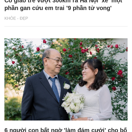
Cô giáo trẻ vượt 300km ra Hà Nội 'xẻ' một
phần gan cứu em trai '9 phần tử vong'
KHỎE - ĐẸP
6 người con bất ngờ 'làm đám cưới' cho bố