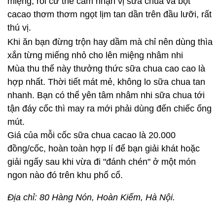
miệng, rồi cứ thế cảm nhận vị sữa chua và bột
cacao thơm thơm ngọt lịm tan dần trên đầu lưỡi, rất
thú vị.
Khi ăn bạn đừng trộn hay dầm mà chỉ nên dùng thìa
xắn từng miếng nhỏ cho lên miệng nhâm nhi
Mùa thu thế này thưởng thức sữa chua cao cao là
hợp nhất. Thời tiết mát mẻ, không lo sữa chua tan
nhanh. Bạn có thể yên tâm nhâm nhi sữa chua tới
tận đáy cốc thì may ra mới phải dùng đến chiếc ống
mút.
Giá của mỗi cốc sữa chua cacao là 20.000
đồng/cốc, hoàn toàn hợp lí để bạn giải khát hoặc
giải ngấy sau khi vừa đi "đánh chén" ở một món
ngon nào đó trên khu phố cổ.
Địa chỉ: 80 Hàng Nón, Hoàn Kiếm, Hà Nội.