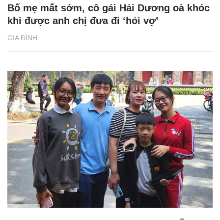
Bố mẹ mất sớm, cô gái Hải Dương oà khóc
khi được anh chị đưa đi ‘hỏi vợ’
GIA ĐÌNH