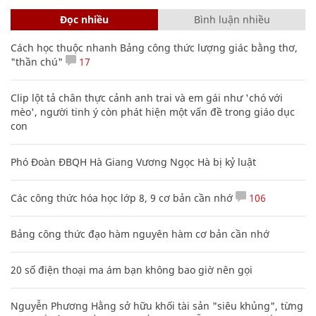
Đọc nhiều
Bình luận nhiều
Cách học thuộc nhanh Bảng công thức lượng giác bằng thơ,
"thần chú"
17
Clip lột tả chân thực cảnh anh trai và em gái như 'chó với
mèo', người tinh ý còn phát hiện một vấn đề trong giáo dục
con
Phó Đoàn ĐBQH Hà Giang Vương Ngọc Hà bị kỷ luật
Các công thức hóa học lớp 8, 9 cơ bản cần nhớ
106
Bảng công thức đạo hàm nguyên hàm cơ bản cần nhớ
20 số điện thoại ma ám bạn không bao giờ nên gọi
Nguyễn Phương Hằng sở hữu khối tài sản "siêu khủng", từng