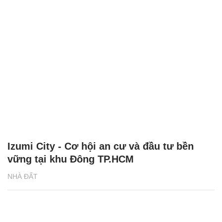
Izumi City - Cơ hội an cư và đầu tư bền
vững tại khu Đông TP.HCM
NHÀ ĐẤT