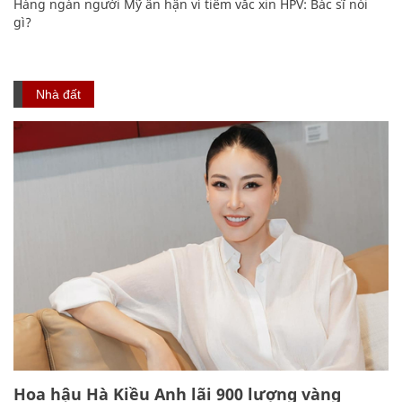
Hàng ngàn người Mỹ ân hận vì tiêm vắc xin HPV: Bác sĩ nói
gì?
Nhà đất
Hoa hậu Hà Kiều Anh lãi 900 lượng vàng