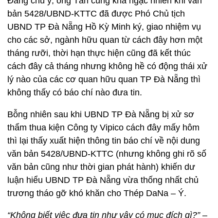
Đáng chú ý, ông Tân cũng khá ngạc nhiên khi văn
bản 5428/UBND-KTTC đã được Phó Chủ tịch
UBND TP Đà Nẵng Hồ Kỳ Minh ký, giao nhiệm vụ
cho các sở, ngành hữu quan từ cách đây hơn một
tháng rưỡi, thời hạn thực hiện cũng đã kết thúc
cách đây cả tháng nhưng không hề có động thái xử
lý nào của các cơ quan hữu quan TP Đà Nẵng thì
không thấy có báo chí nào đưa tin.
Bỗng nhiên sau khi UBND TP Đà Nẵng bị xử sơ
thẩm thua kiện Công ty Vipico cách đây mấy hôm
thì lại thấy xuất hiện thông tin báo chí về nội dung
văn bản 5428/UBND-KTTC (nhưng không ghi rõ số
văn bản cũng như thời gian phát hành) khiến dư
luận hiểu UBND TP Đà Nẵng vừa thống nhất chủ
trương tháo gỡ khó khăn cho Thép DaNa – Ý.
“Không biết việc đưa tin như vậy có mục đích gì?”
–