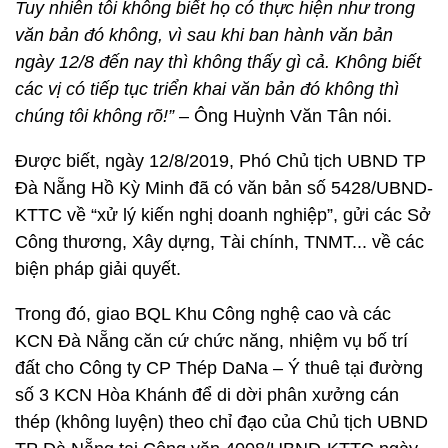
Tuy nhiên tôi không biết họ có thực hiện như trong
văn bản đó không, vì sau khi ban hành văn bản
ngày 12/8 đến nay thì không thấy gì cả. Không biết
các vị có tiếp tục triển khai văn bản đó không thì
chúng tôi không rõ!”
– Ông Huỳnh Văn Tân nói.
Được biết, ngày 12/8/2019, Phó Chủ tịch UBND TP
Đà Nẵng Hồ Kỳ Minh đã có văn bản số 5428/UBND-
KTTC về “xử lý kiến nghị doanh nghiệp”, gửi các Sở
Công thương, Xây dựng, Tài chính, TNMT... về các
biện pháp giải quyết.
Trong đó, giao BQL Khu Công nghệ cao và các
KCN Đà Nẵng căn cứ chức năng, nhiệm vụ bố trí
đất cho Công ty CP Thép DaNa – Ý thuê tại đường
số 3 KCN Hòa Khánh để di dời phân xưởng cán
thép (không luyện) theo chỉ đạo của Chủ tịch UBND