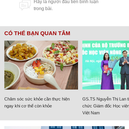
CÓ THỂ BẠN QUAN TÂM
Chăm sóc sức khỏe cần thực hiện
GS.TS Nguyễn Thị Lan ti
ngay khi cơ thể còn khỏe
chức Giám đốc Học viện
Việt Nam