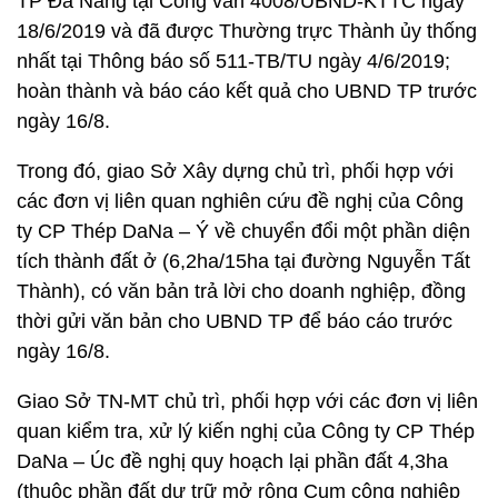
TP Đà Nẵng tại Công văn 4008/UBND-KTTC ngày
18/6/2019 và đã được Thường trực Thành ủy thống
nhất tại Thông báo số 511-TB/TU ngày 4/6/2019;
hoàn thành và báo cáo kết quả cho UBND TP trước
ngày 16/8.
Trong đó, giao Sở Xây dựng chủ trì, phối hợp với
các đơn vị liên quan nghiên cứu đề nghị của Công
ty CP Thép DaNa – Ý về chuyển đổi một phần diện
tích thành đất ở (6,2ha/15ha tại đường Nguyễn Tất
Thành), có văn bản trả lời cho doanh nghiệp, đồng
thời gửi văn bản cho UBND TP để báo cáo trước
ngày 16/8.
Giao Sở TN-MT chủ trì, phối hợp với các đơn vị liên
quan kiểm tra, xử lý kiến nghị của Công ty CP Thép
DaNa – Úc đề nghị quy hoạch lại phần đất 4,3ha
(thuộc phần đất dự trữ mở rộng Cụm công nghiệp