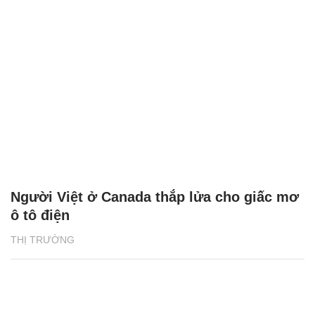
Người Việt ở Canada thắp lửa cho giấc mơ
ô tô điện
THỊ TRƯỜNG