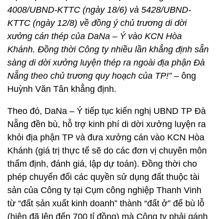
4008/UBND-KTTC (ngày 18/6) và 5428/UBND-
KTTC (ngày 12/8) về đồng ý chủ trương di dời
xưởng cán thép của DaNa – Ý vào KCN Hòa
Khánh. Đồng thời Công ty nhiều lần khẳng định sẵn
sàng di dời xưởng luyện thép ra ngoài địa phận Đà
Nẵng theo chủ trương quy hoạch của TP!”
– ông
Huỳnh Văn Tân khẳng định.
Theo đó, DaNa – Ý tiếp tục kiến nghị UBND TP Đà
Nẵng đền bù, hỗ trợ kinh phí di dời xưởng luyện ra
khỏi địa phận TP và đưa xưởng cán vào KCN Hòa
Khánh (giá trị thực tế sẽ do các đơn vị chuyên môn
thẩm định, đánh giá, lập dự toán). Đồng thời cho
phép chuyển đổi các quyền sử dụng đất thuộc tài
sản của Công ty tại Cụm công nghiệp Thanh Vinh
từ “đất sản xuất kinh doanh” thành “đất ở” để bù lỗ
(hiện đã lên đến 700 tỉ đồng) mà Công ty phải gánh