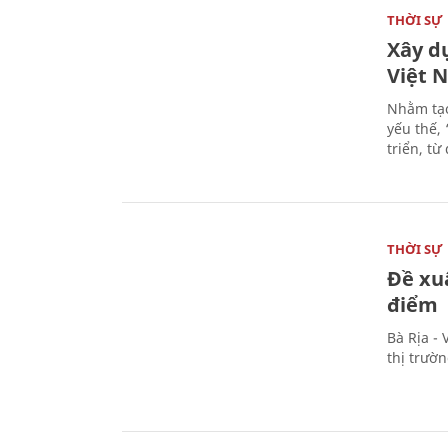
THỜI SỰ
Xây d
Việt 
Nhằm tạo
yếu thế,
triển, t
THỜI SỰ
Đề xu
điểm
Bà Rịa -
thị trườ