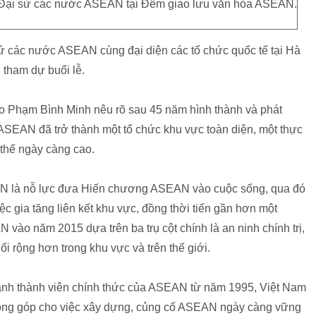
 Đại sứ các nước ASEAN tại Đêm giao lưu văn hóa ASEAN.
ứ các nước ASEAN cùng đại diện các tổ chức quốc tế tại Hà
 tham dự buổi lễ.
ao Phạm Bình Minh nêu rõ sau 45 năm hình thành và phát
, ASEAN đã trở thành một tổ chức khu vực toàn diện, một thực
ị thế ngày càng cao.
AN là nỗ lực đưa Hiến chương ASEAN vào cuộc sống, qua đó
ệc gia tăng liên kết khu vực, đồng thời tiến gần hơn một
ào năm 2015 dựa trên ba trụ cột chính là an ninh chính trị,
ối rộng hơn trong khu vực và trên thế giới.
ành thành viên chính thức của ASEAN từ năm 1995, Việt Nam
 đóng góp cho việc xây dựng, củng cố ASEAN ngày càng vững