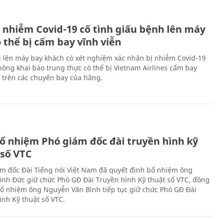
 nhiễm Covid-19 cố tình giấu bệnh lên máy
 thể bị cấm bay vĩnh viễn
i lên máy bay khách có xét nghiệm xác nhận bị nhiễm Covid-19
ông khai báo trung thực có thể bị Vietnam Airlines cấm bay
n trên các chuyến bay của hãng.
ổ nhiệm Phó giám đốc đài truyền hình kỹ
 số VTC
m đốc Đài Tiếng nói Việt Nam đã quyết định bổ nhiệm ông
nh Đức giữ chức Phó GĐ Đài Truyền hình Kỹ thuật số VTC, đồng
 bổ nhiệm ông Nguyễn Văn Bình tiếp tục giữ chức Phó GĐ Đài
ình Kỹ thuật số VTC.