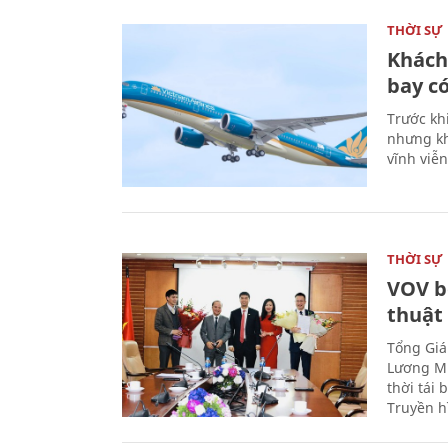
THỜI SỰ
Khách
bay có
Trước kh
nhưng kh
vĩnh viễ
THỜI SỰ
VOV b
thuật
Tổng Giá
Lương Mi
thời tái
Truyền h