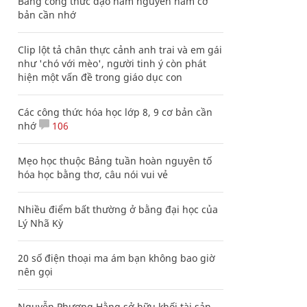
Bảng công thức đạo hàm nguyên hàm cơ
bản cần nhớ
Clip lột tả chân thực cảnh anh trai và em gái
như 'chó với mèo', người tinh ý còn phát
hiện một vấn đề trong giáo dục con
Các công thức hóa học lớp 8, 9 cơ bản cần
nhớ
106
Mẹo học thuộc Bảng tuần hoàn nguyên tố
hóa học bằng thơ, câu nói vui vẻ
Nhiều điểm bất thường ở bằng đại học của
Lý Nhã Kỳ
20 số điện thoại ma ám bạn không bao giờ
nên gọi
Nguyễn Phương Hằng sở hữu khối tài sản