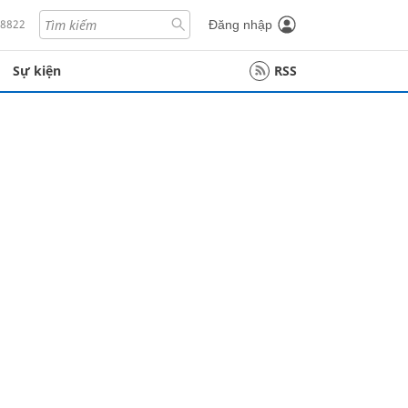
18822
Đăng nhập
Sự kiện
RSS