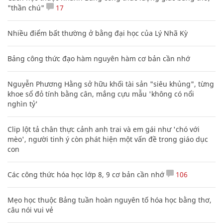
"thần chú"
17
Nhiều điểm bất thường ở bằng đại học của Lý Nhã Kỳ
Bảng công thức đạo hàm nguyên hàm cơ bản cần nhớ
Nguyễn Phương Hằng sở hữu khối tài sản "siêu khủng", từng
khoe sổ đỏ tính bằng cân, mắng cựu mẫu 'không có nổi
nghìn tỷ'
Clip lột tả chân thực cảnh anh trai và em gái như 'chó với
mèo', người tinh ý còn phát hiện một vấn đề trong giáo dục
con
Các công thức hóa học lớp 8, 9 cơ bản cần nhớ
106
Mẹo học thuộc Bảng tuần hoàn nguyên tố hóa học bằng thơ,
câu nói vui vẻ