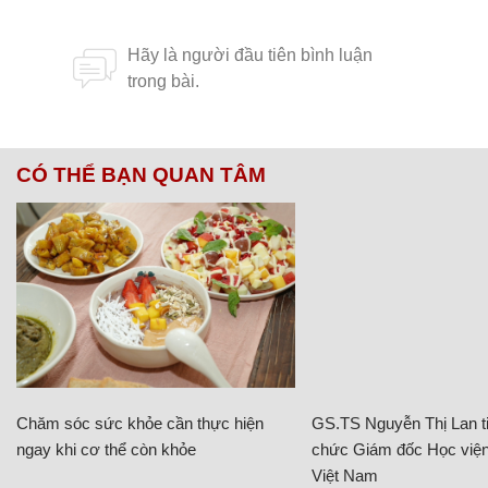
CÓ THỂ BẠN QUAN TÂM
Chăm sóc sức khỏe cần thực hiện
GS.TS Nguyễn Thị Lan ti
ngay khi cơ thể còn khỏe
chức Giám đốc Học viện
Việt Nam