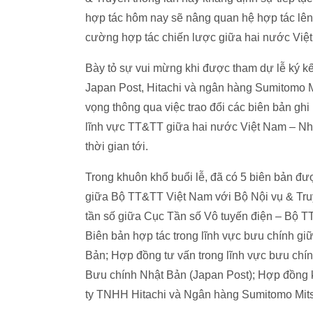
hợp tác hôm nay sẽ nâng quan hệ hợp tác lên
cường hợp tác chiến lược giữa hai nước Việ
Bày tỏ sự vui mừng khi được tham dự lễ ký kết
Japan Post, Hitachi và ngân hàng Sumitomo M
vọng thông qua việc trao đổi các biên bản ghi
lĩnh vực TT&TT giữa hai nước Việt Nam – Nhật
thời gian tới.
Trong khuôn khổ buổi lễ, đã có 5 biên bản đư
giữa Bộ TT&TT Việt Nam với Bộ Nội vụ & Truy
tần số giữa Cục Tần số Vô tuyến điện – Bộ T
Biên bản hợp tác trong lĩnh vực bưu chính g
Bản; Hợp đồng tư vấn trong lĩnh vực bưu chí
Bưu chính Nhật Bản (Japan Post); Hợp đồng 
ty TNHH Hitachi và Ngân hàng Sumitomo Mits