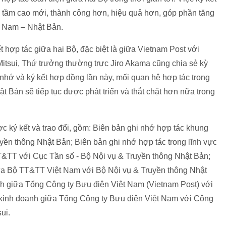
 tầm cao mới, thành công hơn, hiệu quả hơn, góp phần tăng
t Nam – Nhật Bản.
 hợp tác giữa hai Bộ, đặc biệt là giữa Vietnam Post với
itsui, Thứ trưởng thường trực Jiro Akama cũng chia sẻ kỳ
 nhớ và ký kết hợp đồng lần này, mối quan hệ hợp tác trong
 Bản sẽ tiếp tục được phát triển và thắt chặt hơn nữa trong
ợc ký kết và trao đổi, gồm: Biên bản ghi nhớ hợp tác khung
ền thông Nhật Bản; Biên bản ghi nhớ hợp tác trong lĩnh vực
T&TT với Cục Tần số - Bộ Nội vụ & Truyền thông Nhật Bản;
iữa Bộ TT&TT Việt Nam với Bộ Nội vụ & Truyền thông Nhật
nh giữa Tổng Công ty Bưu điện Việt Nam (Vietnam Post) với
kinh doanh giữa Tổng Công ty Bưu điện Việt Nam với Công
ui.