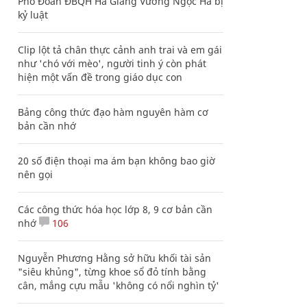
Phó Đoàn ĐBQH Hà Giang Vương Ngọc Hà bị
kỷ luật
Clip lột tả chân thực cảnh anh trai và em gái
như 'chó với mèo', người tinh ý còn phát
hiện một vấn đề trong giáo dục con
Bảng công thức đạo hàm nguyên hàm cơ
bản cần nhớ
20 số điện thoại ma ám bạn không bao giờ
nên gọi
Các công thức hóa học lớp 8, 9 cơ bản cần
nhớ
106
Nguyễn Phương Hằng sở hữu khối tài sản
"siêu khủng", từng khoe sổ đỏ tính bằng
cân, mắng cựu mẫu 'không có nổi nghìn tỷ'