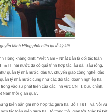
yễn Minh Hồng phát biểu tại lễ ký kết.
inh Hồng khẳng định: “Việt Nam – Nhật Bản là đối tác toàn
 TT&TT, hai nước đã có quá trình hợp tác lâu dài, sâu rộng,
g như quản lý nhà nước, đầu tư, chuyển giao công nghệ, đào
n quản lý nhà nước cũng như các đối tác, doanh nghiệp hai
rọng vào sự phát triển của các lĩnh vực CNTT, bưu chính,
iệt Nam thời gian qua”.
ững biên bản ghi nhớ hợp tác giữa hai Bộ TT&TT và Nội vụ
hợp tác toàn diện giữa hai Bộ trong thời gian tới. Việc ký kết