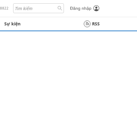
18822
Đăng nhập
Sự kiện
RSS