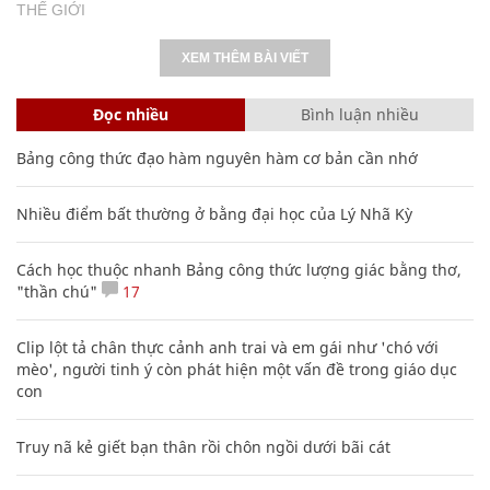
THẾ GIỚI
XEM THÊM BÀI VIẾT
Đọc nhiều
Bình luận nhiều
Bảng công thức đạo hàm nguyên hàm cơ bản cần nhớ
Nhiều điểm bất thường ở bằng đại học của Lý Nhã Kỳ
Cách học thuộc nhanh Bảng công thức lượng giác bằng thơ,
"thần chú"
17
Clip lột tả chân thực cảnh anh trai và em gái như 'chó với
mèo', người tinh ý còn phát hiện một vấn đề trong giáo dục
con
Truy nã kẻ giết bạn thân rồi chôn ngồi dưới bãi cát