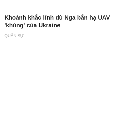
Khoảnh khắc lính dù Nga bắn hạ UAV
'khủng' của Ukraine
QUÂN SỰ