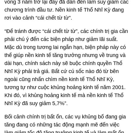
vòng 3 năm trở lại đây đã dẫn đến làm suy giảm các
chương trình đầu tư. Nền kinh tế Thổ Nhĩ Kỳ đang
rơi vào cảnh “cái chết từ từ”.
“Để tránh được “cái chết từ từ”, các chính trị gia cần
phải chú ý đến các biện pháp như giảm lãi suất.
Mặc dù trong tương lai ngắn hạn, biện pháp này có
thể giúp nền kinh tế tăng trưởng nhưng về trung và
dài hạn, chính sách này sẽ buộc chính quyền Thổ
Nhĩ Kỳ phải trả giá. Bất cứ cú sốc nào đó từ bên
ngoài cũng nhấn chìm nền kinh tế Thổ Nhĩ Kỳ,
tương tự như cuộc khủng hoảng kinh tế năm 2001.
Khi đó, vì khủng hoảng kinh tế mà nền kinh tế Thổ
Nhĩ Kỳ đã suy giảm 5,7%”.
Bối cảnh chính trị bất ổn, các vụ khủng bố đang gia
tăng đang có những tác động mạnh mẽ đến việc
làm giảm tốc độ tăng trưởng kinh tế và làm mất ổn