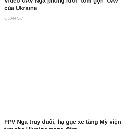
Video UAV Nga phóng lưới 'tóm gọn' UAV
của Ukraine
QUÂN SỰ
FPV Nga truy đuổi, hạ gục xe tăng Mỹ viện