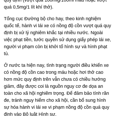
quy định (vượt quá 100mlg/100ml máu hoặc vượt
quá 0,5mg/1 lít khí thở).
Tổng cục Đường bộ cho hay, theo kinh nghiệm
quốc tế, hành vi lái xe có nồng độ cồn vượt quá quy
định bị xử lý nghiêm khắc tại nhiều nước. Ngoài
việc phạt tiền, tước quyền sử dụng giấy phép lái xe,
người vi phạm còn bị khởi tố hình sự và hình phạt
tù.
Ở nước ta hiện nay, tình trạng người điều khiển xe
có nồng độ cồn cao trong máu hoặc hơi thở cao
hơn mức quy định trên vẫn chưa có chiều hướng
giảm, đây được coi là nguồn nguy cơ đe dọa an
toàn cho xã hội nghiêm trọng. Để đảm bảo tính răn
đe, tránh nguy hiểm cho xã hội, cần bổ sung hình
sự hóa hành vi lái xe vi phạm nồng độ cồn quá quy
định vào Bộ luật Hình sự.