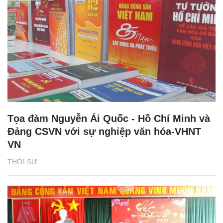
Tọa đàm Nguyễn Ái Quốc - Hồ Chí Minh và
Đảng CSVN với sự nghiệp văn hóa-VHNT
VN
THỜI SỰ