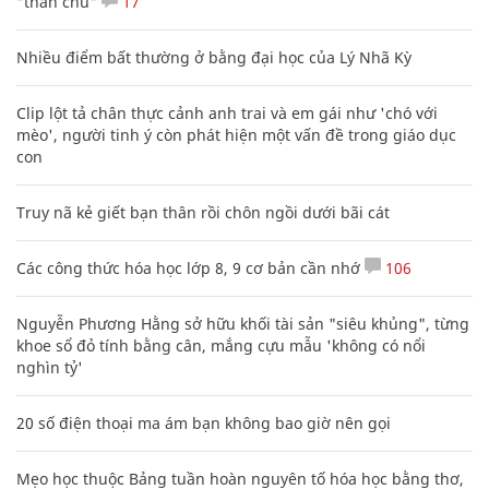
"thần chú"
17
Nhiều điểm bất thường ở bằng đại học của Lý Nhã Kỳ
Clip lột tả chân thực cảnh anh trai và em gái như 'chó với
mèo', người tinh ý còn phát hiện một vấn đề trong giáo dục
con
Truy nã kẻ giết bạn thân rồi chôn ngồi dưới bãi cát
Các công thức hóa học lớp 8, 9 cơ bản cần nhớ
106
Nguyễn Phương Hằng sở hữu khối tài sản "siêu khủng", từng
khoe sổ đỏ tính bằng cân, mắng cựu mẫu 'không có nổi
nghìn tỷ'
20 số điện thoại ma ám bạn không bao giờ nên gọi
Mẹo học thuộc Bảng tuần hoàn nguyên tố hóa học bằng thơ,